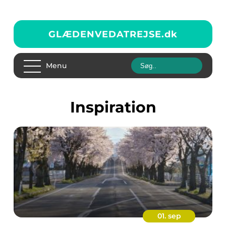
GLÆDENVEDATREJSE.
dk
Menu
inspiration
01. sep