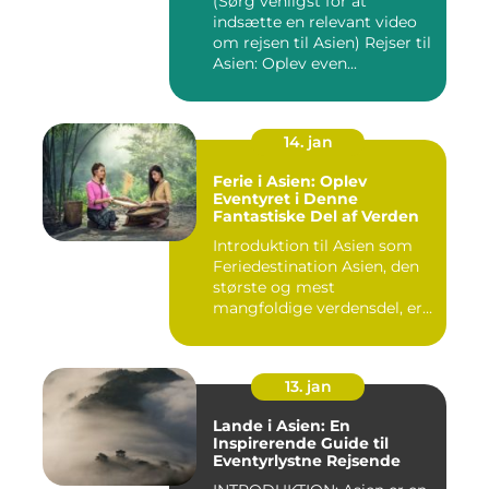
(Sørg venligst for at
indsætte en relevant video
om rejsen til Asien) Rejser til
Asien: Oplev even...
14. jan
Ferie i Asien: Oplev
Eventyret i Denne
Fantastiske Del af Verden
Introduktion til Asien som
Feriedestination Asien, den
største og mest
mangfoldige verdensdel, er
e...
13. jan
Lande i Asien: En
Inspirerende Guide til
Eventyrlystne Rejsende