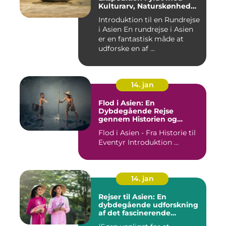
Kulturarv, Naturskønhed
og Kulinariske Eventyr
Introduktion til en Rundrejse
i Asien En rundrejse i Asien
er en fantastisk måde at
udforske en af ...
14. jan
Flod i Asien: En
Dybdegående Rejse
gennem Historien og
Betydningen
Flod i Asien - Fra Historie til
Eventyr Introduktion ...
14. jan
Rejser til Asien: En
dybdegående udforskning
af det fascinerende
kontinent