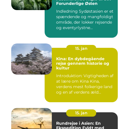
Forunderlige Østen
Indledning Sydøstasien er et
spændende og mangfoldigt
område, der lokker rejsende
og eventyrlystne...
15. jan
Kina: En dybdegående
rejse gennem historie og
kultur
Introduktion: Vigtigheden af
at lære om Kina Kina,
verdens mest folkerige land
og en af verdens æld...
15. jan
Rundrejse i Asien: En
Ekspedition Fyldt med