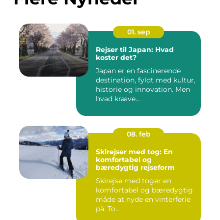
01. sep
Rejser til Japan: Hvad
koster det?
Japan er en fascinerende
destination, fyldt med kultur,
historie og innovation. Men
hvad kræve...
08. feb
Skirejser med tog: En
komfortabel og
bæredygtig rejseform
Skirejse med toger en
komfortabel og bæredygtig
måde at nyde en vinterferie
på. To...