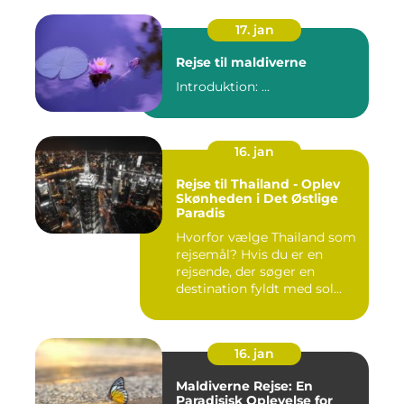
17. jan
Rejse til maldiverne
Introduktion: ...
16. jan
Rejse til Thailand - Oplev
Skønheden i Det Østlige
Paradis
Hvorfor vælge Thailand som
rejsemål? Hvis du er en
rejsende, der søger en
destination fyldt med sol...
16. jan
Maldiverne Rejse: En
Paradisisk Oplevelse for