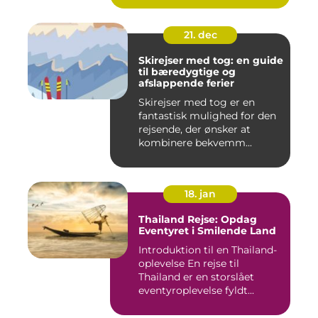
21. dec
Skirejser med tog: en guide
til bæredygtige og
afslappende ferier
Skirejser med tog er en
fantastisk mulighed for den
rejsende, der ønsker at
kombinere bekvemm...
18. jan
Thailand Rejse: Opdag
Eventyret i Smilende Land
Introduktion til en Thailand-
oplevelse En rejse til
Thailand er en storslået
eventyroplevelse fyldt...