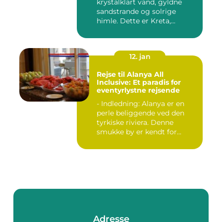
krystalklart vand, gyldne
sandstrande og solrige
himle. Dette er Kreta,...
12. jan
Rejse til Alanya All
Inclusive: Et paradis for
eventyrlystne rejsende
- Indledning: Alanya er en
perle beliggende ved den
tyrkiske riviera. Denne
smukke by er kendt for...
Adresse