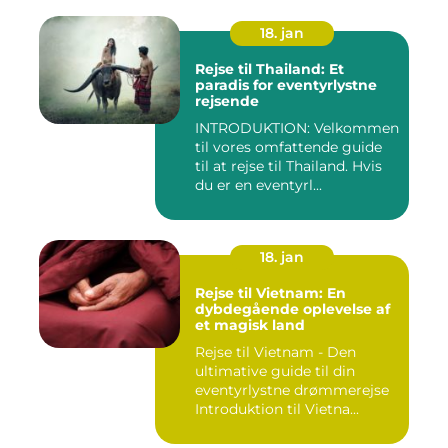
18. jan
Rejse til Thailand: Et
paradis for eventyrlystne
rejsende
INTRODUKTION: Velkommen
til vores omfattende guide
til at rejse til Thailand. Hvis
du er en eventyrl...
18. jan
Rejse til Vietnam: En
dybdegående oplevelse af
et magisk land
Rejse til Vietnam - Den
ultimative guide til din
eventyrlystne drømmerejse
Introduktion til Vietna...