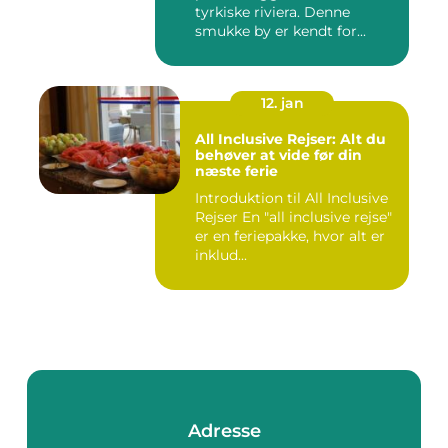
tyrkiske riviera. Denne
smukke by er kendt for...
12. jan
All Inclusive Rejser: Alt du
behøver at vide før din
næste ferie
Introduktion til All Inclusive
Rejser En "all inclusive rejse"
er en feriepakke, hvor alt er
inklud...
Adresse