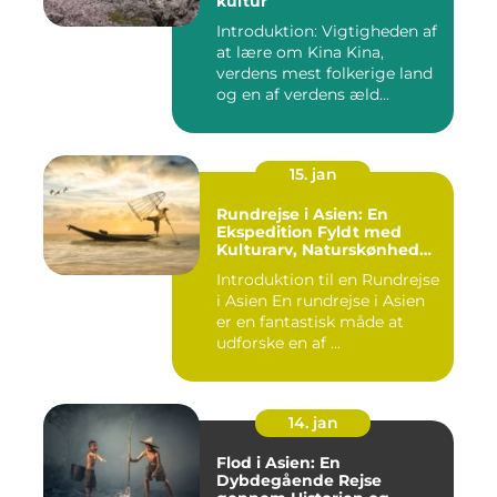
kultur
Introduktion: Vigtigheden af
at lære om Kina Kina,
verdens mest folkerige land
og en af verdens æld...
15. jan
Rundrejse i Asien: En
Ekspedition Fyldt med
Kulturarv, Naturskønhed
og Kulinariske Eventyr
Introduktion til en Rundrejse
i Asien En rundrejse i Asien
er en fantastisk måde at
udforske en af ...
14. jan
Flod i Asien: En
Dybdegående Rejse