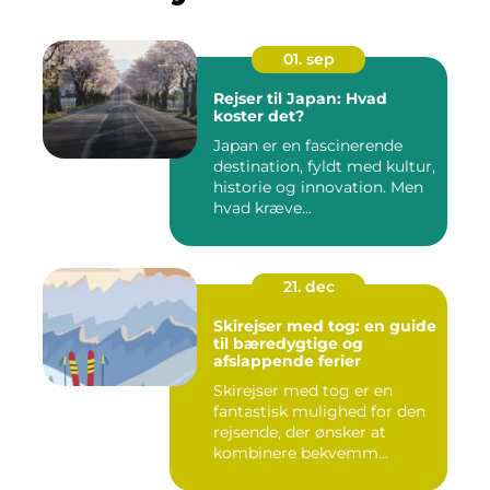
01. sep
Rejser til Japan: Hvad
koster det?
Japan er en fascinerende
destination, fyldt med kultur,
historie og innovation. Men
hvad kræve...
21. dec
Skirejser med tog: en guide
til bæredygtige og
afslappende ferier
Skirejser med tog er en
fantastisk mulighed for den
rejsende, der ønsker at
kombinere bekvemm...