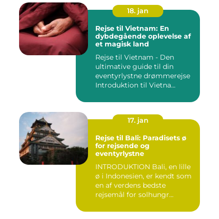
18. jan
Rejse til Vietnam: En
dybdegående oplevelse af
et magisk land
Rejse til Vietnam - Den
ultimative guide til din
eventyrlystne drømmerejse
Introduktion til Vietna...
17. jan
Rejse til Bali: Paradisets ø
for rejsende og
eventyrlystne
INTRODUKTION Bali, en lille
ø i Indonesien, er kendt som
en af verdens bedste
rejsemål for solhungr...