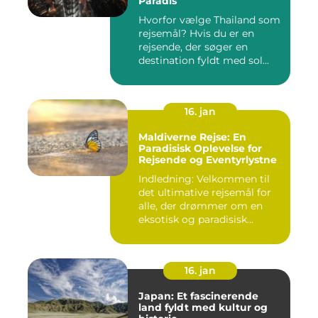
Paradis
Hvorfor vælge Thailand som
rejsemål? Hvis du er en
rejsende, der søger en
destination fyldt med sol...
16. jan
Maldiverne Rejse: En
Paradisisk Oplevelse for
Rejsende og Eventyrlystne
Indledning: Velkommen til
det ultimative rejsemål for
alle, der drømmer om en
eksotisk og paradisisk...
16. jan
Japan: Et fascinerende
land fyldt med kultur og