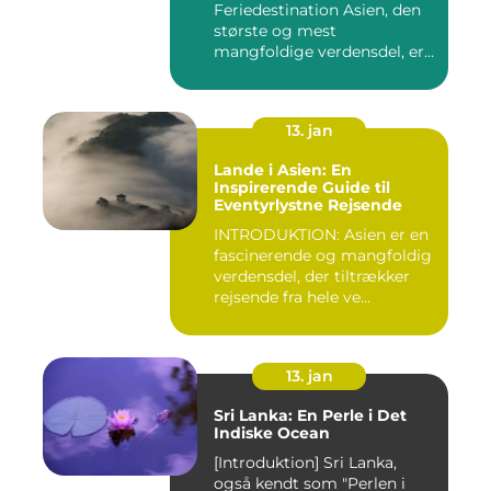
Feriedestination Asien, den
største og mest
mangfoldige verdensdel, er
e...
13. jan
Lande i Asien: En
Inspirerende Guide til
Eventyrlystne Rejsende
INTRODUKTION: Asien er en
fascinerende og mangfoldig
verdensdel, der tiltrækker
rejsende fra hele ve...
13. jan
Sri Lanka: En Perle i Det
Indiske Ocean
[Introduktion] Sri Lanka,
også kendt som "Perlen i