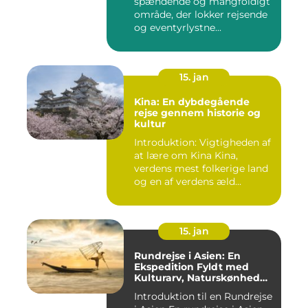
spændende og mangfoldigt
område, der lokker rejsende
og eventyrlystne...
15. jan
Kina: En dybdegående
rejse gennem historie og
kultur
Introduktion: Vigtigheden af
at lære om Kina Kina,
verdens mest folkerige land
og en af verdens æld...
15. jan
Rundrejse i Asien: En
Ekspedition Fyldt med
Kulturarv, Naturskønhed
og Kulinariske Eventyr
Introduktion til en Rundrejse