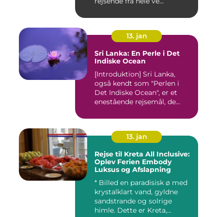
rejsende fra hele ve...
13. jan
Sri Lanka: En Perle i Det
Indiske Ocean
[Introduktion] Sri Lanka,
også kendt som "Perlen i
Det Indiske Ocean", er et
enestående rejsemål, de...
13. jan
Rejse til Kreta All Inclusive:
Oplev Ferien Embody
Luksus og Afslapning
* Billed en paradisisk ø med
krystalklart vand, gyldne
sandstrande og solrige
himle. Dette er Kreta,...