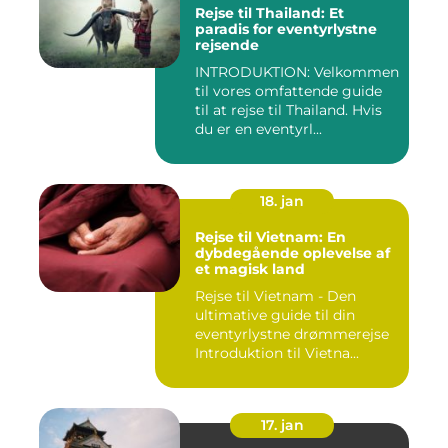
Rejse til Thailand: Et
paradis for eventyrlystne
rejsende
INTRODUKTION: Velkommen
til vores omfattende guide
til at rejse til Thailand. Hvis
du er en eventyrl...
18. jan
Rejse til Vietnam: En
dybdegående oplevelse af
et magisk land
Rejse til Vietnam - Den
ultimative guide til din
eventyrlystne drømmerejse
Introduktion til Vietna...
17. jan