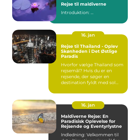
Rejse til maldiverne
Introduktion: ...
16. jan
Rejse til Thailand - Oplev
Skønheden i Det Østlige
Paradis
Hvorfor vælge Thailand som
rejsemål? Hvis du er en
rejsende, der søger en
destination fyldt med sol...
16. jan
Maldiverne Rejse: En
Paradisisk Oplevelse for
Rejsende og Eventyrlystne
Indledning: Velkommen til