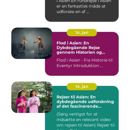
i Asien En rundrejse i Asien
er en fantastisk måde at
udforske en af ...
14. jan
Flod i Asien: En
Dybdegående Rejse
gennem Historien og
Betydningen
Flod i Asien - Fra Historie til
Eventyr Introduktion ...
14. jan
Rejser til Asien: En
dybdegående udforskning
af det fascinerende
kontinent
(Sørg venligst for at
indsætte en relevant video
om rejsen til Asien) Rejser til