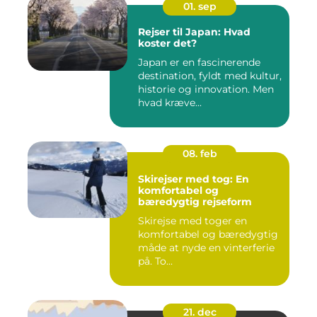
01. sep
Rejser til Japan: Hvad
koster det?
Japan er en fascinerende
destination, fyldt med kultur,
historie og innovation. Men
hvad kræve...
08. feb
Skirejser med tog: En
komfortabel og
bæredygtig rejseform
Skirejse med toger en
komfortabel og bæredygtig
måde at nyde en vinterferie
på. To...
21. dec