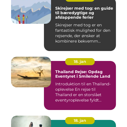
Skirejser med tog: en guide
til bæredygtige og
afslappende ferier
Skirejser med tog er en
fantastisk mulighed for den
rejsende, der ønsker at
kombinere bekvemm...
18. jan
Thailand Rejse: Opdag
Eventyret i Smilende Land
Introduktion til en Thailand-
oplevelse En rejse til
Thailand er en storslået
eventyroplevelse fyldt...
18. jan