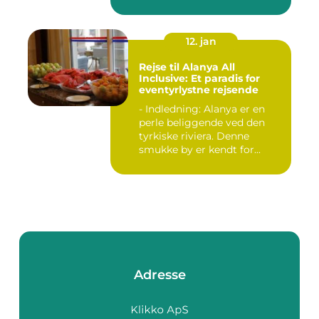
12. jan
Rejse til Alanya All
Inclusive: Et paradis for
eventyrlystne rejsende
- Indledning: Alanya er en
perle beliggende ved den
tyrkiske riviera. Denne
smukke by er kendt for...
Adresse