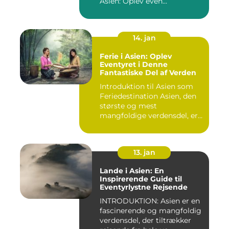
Asien: Oplev even...
14. jan
Ferie i Asien: Oplev
Eventyret i Denne
Fantastiske Del af Verden
Introduktion til Asien som
Feriedestination Asien, den
største og mest
mangfoldige verdensdel, er
e...
13. jan
Lande i Asien: En
Inspirerende Guide til
Eventyrlystne Rejsende
INTRODUKTION: Asien er en
fascinerende og mangfoldig
verdensdel, der tiltrækker