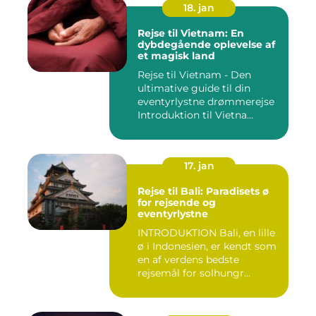
18. jan
Rejse til Vietnam: En
dybdegående oplevelse af
et magisk land
Rejse til Vietnam - Den
ultimative guide til din
eventyrlystne drømmerejse
Introduktion til Vietna...
17. jan
Rejse til Bali: Paradisets ø
for rejsende og
eventyrlystne
INTRODUKTION Bali, en lille
ø i Indonesien, er kendt som
en af verdens bedste
rejsemål for solhungr...