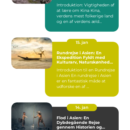
Introduktion: Vigtigheden af
at lære om Kina Kina,
verdens mest folkerige land
og en af verdens æld...
15. jan
Rundrejse i Asien: En
Ekspedition Fyldt med
Kulturarv, Naturskønhed
og Kulinariske Eventyr
Introduktion til en Rundrejse
i Asien En rundrejse i Asien
er en fantastisk måde at
udforske en af ...
14. jan
Flod i Asien: En
Dybdegående Rejse
gennem Historien og