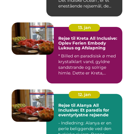
Det Indiske Ocean", er et
enestående rejsemål, de...
13. jan
Rejse til Kreta All Inclusive:
Oplev Ferien Embody
Luksus og Afslapning
* Billed en paradisisk ø med
krystalklart vand, gyldne
sandstrande og solrige
himle. Dette er Kreta,...
12. jan
Rejse til Alanya All
Inclusive: Et paradis for
eventyrlystne rejsende
- Indledning: Alanya er en
perle beliggende ved den