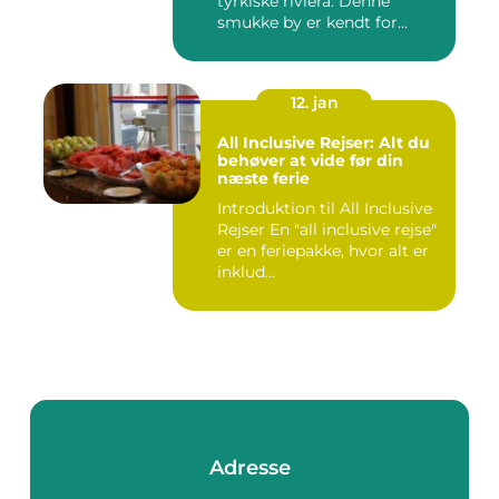
tyrkiske riviera. Denne
smukke by er kendt for...
12. jan
All Inclusive Rejser: Alt du
behøver at vide før din
næste ferie
Introduktion til All Inclusive
Rejser En "all inclusive rejse"
er en feriepakke, hvor alt er
inklud...
Adresse