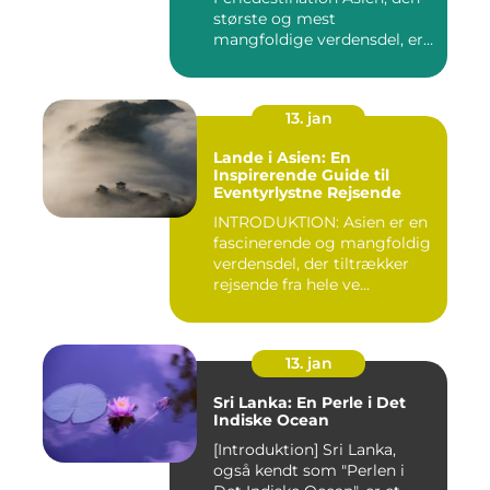
største og mest
mangfoldige verdensdel, er
e...
13. jan
Lande i Asien: En
Inspirerende Guide til
Eventyrlystne Rejsende
INTRODUKTION: Asien er en
fascinerende og mangfoldig
verdensdel, der tiltrækker
rejsende fra hele ve...
13. jan
Sri Lanka: En Perle i Det
Indiske Ocean
[Introduktion] Sri Lanka,
også kendt som "Perlen i