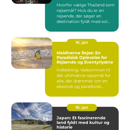
Hvorfor vælge Thailand som
rejsemål? Hvis du er en
rejsende, der søger en
destination fyldt med sol...
16. jan
Maldiverne Rejse: En
Paradisisk Oplevelse for
Rejsende og Eventyrlystne
Indledning: Velkommen til
det ultimative rejsemål for
alle, der drømmer om en
eksotisk og paradisisk...
16. jan
Japan: Et fascinerende
land fyldt med kultur og
historie