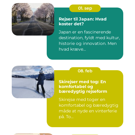
01. sep
Rejser til Japan: Hvad
koster det?
Japan er en fascinerende
destination, fyldt med kultur,
historie og innovation. Men
hvad kræve...
08. feb
Skirejser med tog: En
komfortabel og
bæredygtig rejseform
Skirejse med toger en
komfortabel og bæredygtig
måde at nyde en vinterferie
på. To...