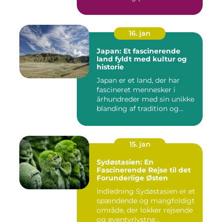
16. jan
Japan: Et fascinerende
land fyldt med kultur og
historie
Japan er et land, der har
fascineret mennesker i
århundreder med sin unikke
blanding af tradition og...
15. jan
Sydøstasien: En
Fascinerende Rejse til det
Forunderlige Østen
Indledning Sydøstasien er et
spændende og mangfoldigt
område, der lokker rejsende
og eventyrlystne...