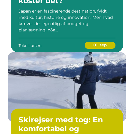
koster det?
Japan er en fascinerende destination, fyldt
med kultur, historie og innovation. Men hvad
kræver det egentlig af budget og
planlægning, n&a...
01. sep
Toke Larsen
Skirejser med tog: En
komfortabel og