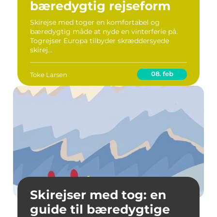
bæredygtig rejseform
Skirejse med toger en komfortabel og
bæredygtig måde at nyde en vinterferie på.
Togrejser Europa tilbyder skræddersyede
skirej...
08. feb
Toke Larsen
Skirejser med tog: en
guide til bæredygtige