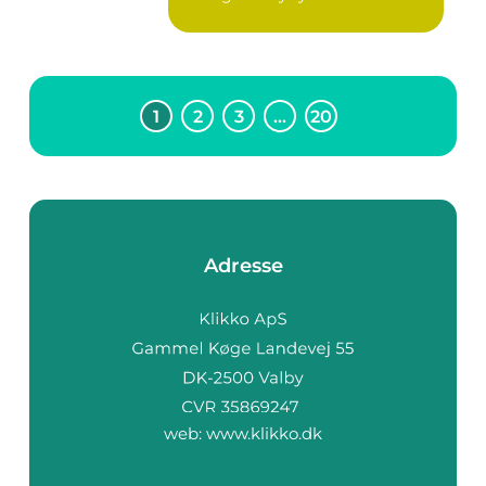
1
2
3
…
20
Adresse
web:
www.klikko.dk