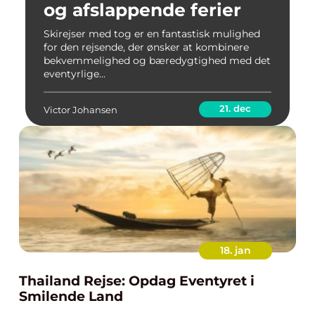
og afslappende ferier
Skirejser med tog er en fantastisk mulighed
for den rejsende, der ønsker at kombinere
bekvemmelighed og bæredygtighed med det
eventyrlige...
21. dec
Victor Johansen
18. jan
Thailand Rejse: Opdag Eventyret i
Smilende Land