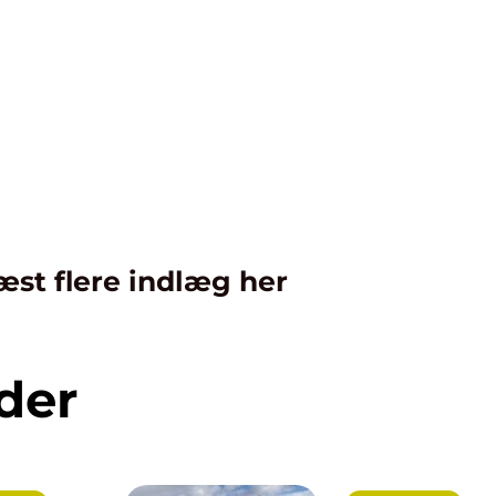
æst flere indlæg her
der