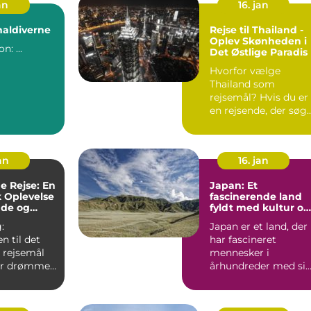
an
16. jan
 maldiverne
Rejse til Thailand -
Oplev Skønheden i
Introduktion: ...
Det Østlige Paradis
Hvorfor vælge
Thailand som
rejsemål? Hvis du er
en rejsende, der søg
en destination fyldt
med sol...
an
16. jan
e Rejse: En
Japan: Et
k Oplevelse
fascinerende land
nde og
fyldt med kultur og
stne
historie
:
Japan er et land, der
 til det
har fascineret
 rejsemål
mennesker i
der drømmer
århundreder med si
otisk og
unikke blanding af
.
tradition og...