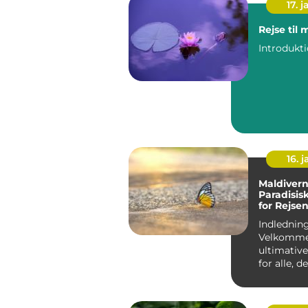
17. j
Rejse til
16. j
Maldivern
Paradisis
for Rejse
Eventyrly
Indledning
Velkommen
ultimative
for alle, 
om en eks
paradisisk..