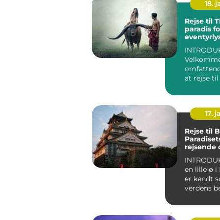
18. j
Rejse til 
paradis fo
eventyrly
rejsende
INTRODUK
Velkommen
omfattend
at rejse ti
Hvis du er
eventyrl...
17. j
Rejse til B
Paradisets
rejsende 
eventyrly
INTRODUKTIO
en lille ø 
er kendt 
verdens b
rejsemål f
solhungr...