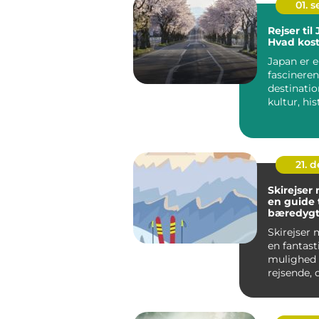
01. 
Rejser til
Hvad kost
Japan er 
fascinere
destinatio
kultur, hi
innovatio
kræve...
21. 
Skirejser
en guide t
bæredygt
afslappen
Skirejser 
en fantast
mulighed 
rejsende, 
at kombin
bekvemm..