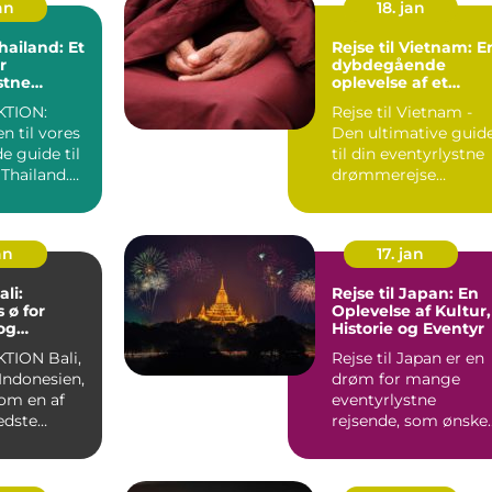
an
18. jan
Thailand: Et
Rejse til Vietnam: E
r
dybdegående
stne
oplevelse af et
magisk land
TION:
Rejse til Vietnam -
 til vores
Den ultimative guid
e guide til
til din eventyrlystne
l Thailand.
drømmerejse
 en
Introduktion til
Vietna...
an
17. jan
ali:
Rejse til Japan: En
 ø for
Oplevelse af Kultur,
og
Historie og Eventyr
stne
N Bali,
Rejse til Japan er en
i Indonesien,
drøm for mange
som en af
eventyrlystne
edste
rejsende, som ønske
or
at opleve en unik
blanding a...