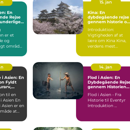
an
15. jan
en: En
Kina: En
nde Rejse
dybdegående rejse
runderlige
gennem historie og
kultur
g
Introduktion:
n er et
Vigtigheden af at
e og
lære om Kina Kina,
gt område,
verdens mest
 rejsende
folkerige land og en
lystne...
af verdens æld...
an
14. jan
 i Asien: En
Flod i Asien: En
on Fyldt
Dybdegående Rejs
rarv,
gennem Historien
nhed og
og Betydningen
on til en
Flod i Asien - Fra
ke Eventyr
 Asien En
Historie til Eventyr
i Asien er en
Introduktion ...
k måde at
 af ...