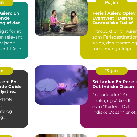
jan
14. jan
 Asien: En
Ferie i Asien: Oplev
ende
Eventyret i Denne
ng af det
Fantastiske Del af
nde
Verden
igst for at
Introduktion til Asie
t
en relevant
som Feriedestinatio
ejsen til
Asien, den største o
mest mangfoldige
...
verdensdel, er e...
an
13. jan
sien: En
Sri Lanka: En Perle i
nde Guide
Det Indiske Ocean
rlystne
[Introduktion] Sri
TION:
Lanka, også kendt
n
som "Perlen i Det
nde og
Indiske Ocean", er et
ig
enestående rejsemål
, der
de...
 rejsende fra