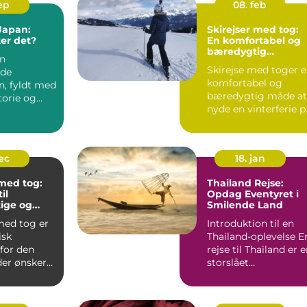
sep
08. feb
 Japan:
Skirejser med tog:
er det?
En komfortabel og
bæredygtig
en
rejseform
Skirejse med toger 
nde
komfortabel og
n, fyldt med
bæredygtig måde at
storie og
nyde en vinterferie p
n. Men hvad
To...
dec
18. jan
 med tog:
Thailand Rejse:
il
Opdag Eventyret i
ige og
Smilende Land
de ferier
med tog er
Introduktion til en
isk
Thailand-oplevelse En
for den
rejse til Thailand er 
der ønsker
storslået
ere
eventyroplevelse
.
fyldt...