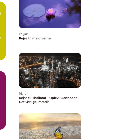
n
17. jan
e
Rejse til maldiverne
16. jan
Rejse til Thailand - Oplev Skønheden i
Det Østlige Paradis
r