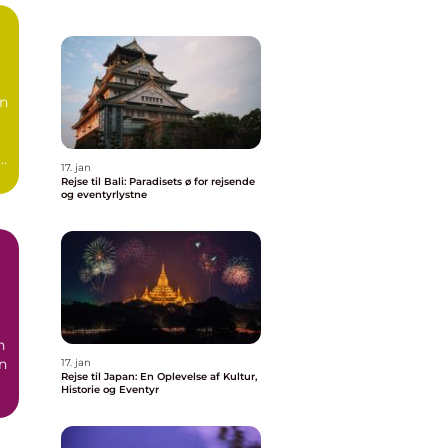
en
å.
17. jan
Rejse til Bali: Paradisets ø for rejsende
og eventyrlystne
en
17. jan
Rejse til Japan: En Oplevelse af Kultur,
Historie og Eventyr