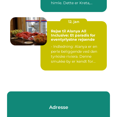
himle. Dette er Kreta,...
12. jan
Rejse til Alanya All
Inclusive: Et paradis for
eventyrlystne rejsende
- Indledning: Alanya er en
perle beliggende ved den
tyrkiske riviera. Denne
smukke by er kendt for...
Adresse