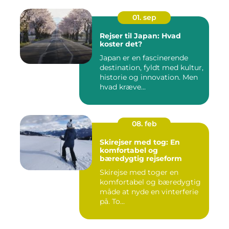
01. sep
Rejser til Japan: Hvad
koster det?
Japan er en fascinerende
destination, fyldt med kultur,
historie og innovation. Men
hvad kræve...
08. feb
Skirejser med tog: En
komfortabel og
bæredygtig rejseform
Skirejse med toger en
komfortabel og bæredygtig
måde at nyde en vinterferie
på. To...