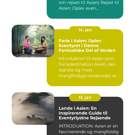
om rejsen til Asien) Rejser til
Asien: Oplev even...
14. jan
Ferie i Asien: Oplev
Eventyret i Denne
Fantastiske Del af Verden
Introduktion til Asien som
Feriedestination Asien, den
største og mest
mangfoldige verdensdel, er
e...
13. jan
Lande i Asien: En
Inspirerende Guide til
Eventyrlystne Rejsende
INTRODUKTION: Asien er en
fascinerende og mangfoldig