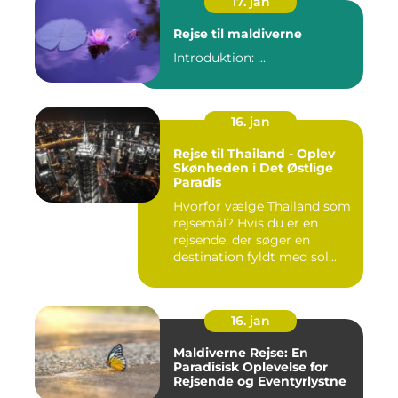
17. jan
Rejse til maldiverne
Introduktion: ...
16. jan
Rejse til Thailand - Oplev
Skønheden i Det Østlige
Paradis
Hvorfor vælge Thailand som
rejsemål? Hvis du er en
rejsende, der søger en
destination fyldt med sol...
16. jan
Maldiverne Rejse: En
Paradisisk Oplevelse for
Rejsende og Eventyrlystne