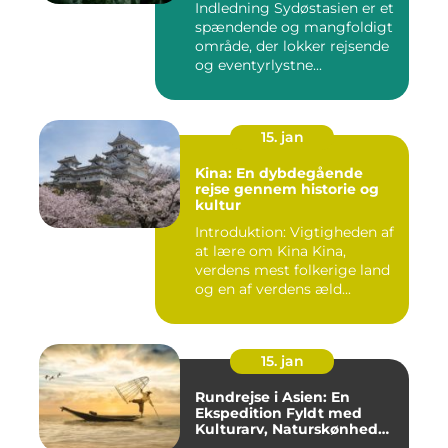
Indledning Sydøstasien er et
spændende og mangfoldigt
område, der lokker rejsende
og eventyrlystne...
15. jan
Kina: En dybdegående
rejse gennem historie og
kultur
Introduktion: Vigtigheden af
at lære om Kina Kina,
verdens mest folkerige land
og en af verdens æld...
15. jan
Rundrejse i Asien: En
Ekspedition Fyldt med
Kulturarv, Naturskønhed
og Kulinariske Eventyr