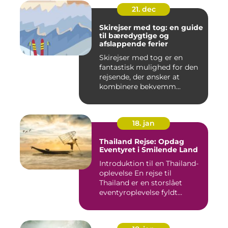
21. dec
Skirejser med tog: en guide
til bæredygtige og
afslappende ferier
Skirejser med tog er en
fantastisk mulighed for den
rejsende, der ønsker at
kombinere bekvemm...
18. jan
Thailand Rejse: Opdag
Eventyret i Smilende Land
Introduktion til en Thailand-
oplevelse En rejse til
Thailand er en storslået
eventyroplevelse fyldt...