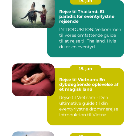
18. jan
Rejse til Thailand: Et
paradis for eventyrlystne
rejsende
INTRODUKTION: Velkommen
til vores omfattende guide
til at rejse til Thailand. Hvis
du er en eventyrl...
18. jan
Rejse til Vietnam: En
dybdegående oplevelse af
et magisk land
Rejse til Vietnam - Den
ultimative guide til din
eventyrlystne drømmerejse
Introduktion til Vietna...