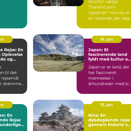
Hvorfor vælge
Thailand som
rejsemål? Hvis du er
en rejsende, der søg
en destination fyldt
med sol...
an
16. jan
e Rejse: En
Japan: Et
k Oplevelse
fascinerende land
nde og
fyldt med kultur og
stne
historie
:
Japan er et land, der
 til det
har fascineret
 rejsemål
mennesker i
der drømmer
århundreder med si
otisk og
unikke blanding af
.
tradition og...
an
15. jan
en: En
Kina: En
nde Rejse
dybdegående rejse
runderlige
gennem historie og
kultur