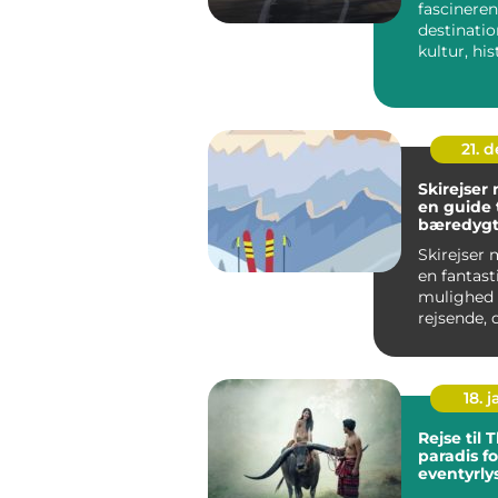
fascinere
destinatio
kultur, hi
innovatio
kræve...
21. 
Skirejser
en guide t
bæredygt
afslappen
Skirejser 
en fantast
mulighed 
rejsende, 
at kombin
bekvemm..
18. j
Rejse til 
paradis fo
eventyrly
rejsende