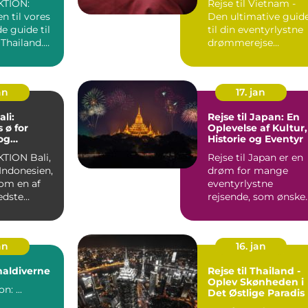
TION:
Rejse til Vietnam -
 til vores
Den ultimative guid
e guide til
til din eventyrlystne
l Thailand.
drømmerejse
 en
Introduktion til
Vietna...
an
17. jan
ali:
Rejse til Japan: En
 ø for
Oplevelse af Kultur,
og
Historie og Eventyr
stne
N Bali,
Rejse til Japan er en
i Indonesien,
drøm for mange
som en af
eventyrlystne
edste
rejsende, som ønske
or
at opleve en unik
blanding a...
an
16. jan
 maldiverne
Rejse til Thailand -
Oplev Skønheden i
Introduktion: ...
Det Østlige Paradis