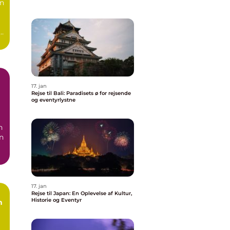
en
å.
17. jan
Rejse til Bali: Paradisets ø for rejsende
og eventyrlystne
en
17. jan
Rejse til Japan: En Oplevelse af Kultur,
Historie og Eventyr
n