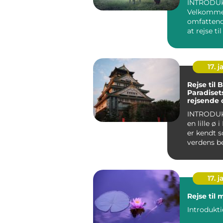
INTRODUK
Velkommen
omfattend
at rejse ti
Hvis du er
eventyrl...
17. j
Rejse til B
Paradisets
rejsende 
eventyrly
INTRODUKTIO
en lille ø 
er kendt 
verdens b
rejsemål f
solhungr...
17. j
Rejse til