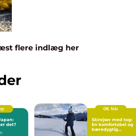
æst flere indlæg her
der
sep
08. feb
 Japan:
Skirejser med tog:
er det?
En komfortabel og
bæredygtig
en
rejseform