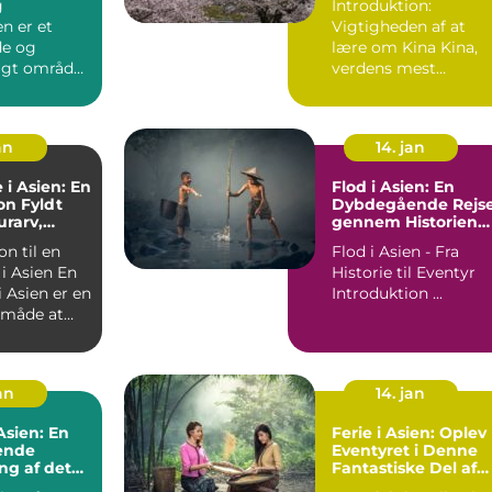
g
Introduktion:
n er et
Vigtigheden af at
e og
lære om Kina Kina,
gt område,
verdens mest
 rejsende
folkerige land og en
lystne...
af verdens æld...
an
14. jan
 i Asien: En
Flod i Asien: En
on Fyldt
Dybdegående Rejs
rarv,
gennem Historien
nhed og
og Betydningen
on til en
Flod i Asien - Fra
ke Eventyr
 Asien En
Historie til Eventyr
i Asien er en
Introduktion ...
k måde at
 af ...
jan
14. jan
 Asien: En
Ferie i Asien: Oplev
ende
Eventyret i Denne
ng af det
Fantastiske Del af
nde
Verden