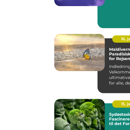
16. j
Maldivern
Paradisis
for Rejse
Eventyrly
Indledning
Velkommen
ultimative
for alle, 
om en eks
paradisisk..
15. j
Sydøstasi
Fascinere
til det Fo
Østen