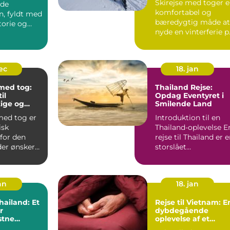
Skirejse med toger 
nde
komfortabel og
n, fyldt med
bæredygtig måde at
storie og
nyde en vinterferie p
n. Men hvad
To...
dec
18. jan
 med tog:
Thailand Rejse:
il
Opdag Eventyret i
ige og
Smilende Land
de ferier
med tog er
Introduktion til en
isk
Thailand-oplevelse En
for den
rejse til Thailand er 
der ønsker
storslået
ere
eventyroplevelse
.
fyldt...
an
18. jan
Thailand: Et
Rejse til Vietnam: E
r
dybdegående
stne
oplevelse af et
magisk land