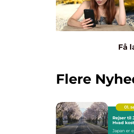
Få l
Flere Nyhe
01. 
Rejser til
Hvad kost
Japan er 