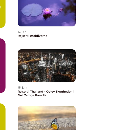
e
17. jan
Rejse til maldiverne
r
16. jan
Rejse til Thailand - Oplev Skønheden i
Det Østlige Paradis