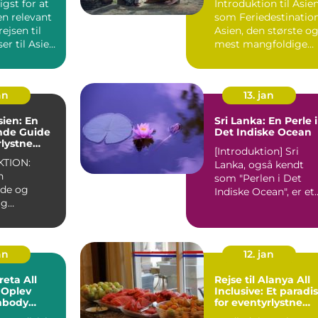
igst for at
Introduktion til Asie
t
en relevant
som Feriedestinatio
ejsen til
Asien, den største o
mest mangfoldige
...
verdensdel, er e...
an
13. jan
sien: En
Sri Lanka: En Perle i
nde Guide
Det Indiske Ocean
rlystne
[Introduktion] Sri
TION:
Lanka, også kendt
n
som "Perlen i Det
nde og
Indiske Ocean", er et
ig
enestående rejsemål
, der
de...
 rejsende fra
an
12. jan
reta All
Rejse til Alanya All
: Oplev
Inclusive: Et paradis
mbody
for eventyrlystne
g
rejsende