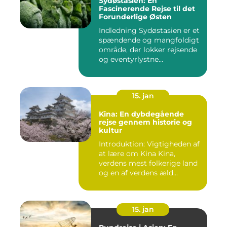
Sydøstasien: En
Fascinerende Rejse til det
Forunderlige Østen
Indledning Sydøstasien er et
spændende og mangfoldigt
område, der lokker rejsende
og eventyrlystne...
15. jan
Kina: En dybdegående
rejse gennem historie og
kultur
Introduktion: Vigtigheden af
at lære om Kina Kina,
verdens mest folkerige land
og en af verdens æld...
15. jan