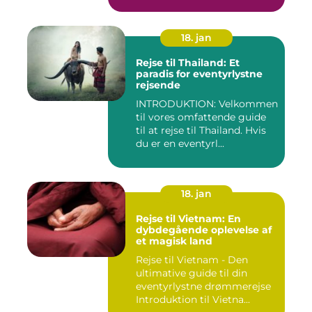
18. jan
Rejse til Thailand: Et
paradis for eventyrlystne
rejsende
INTRODUKTION: Velkommen
til vores omfattende guide
til at rejse til Thailand. Hvis
du er en eventyrl...
18. jan
Rejse til Vietnam: En
dybdegående oplevelse af
et magisk land
Rejse til Vietnam - Den
ultimative guide til din
eventyrlystne drømmerejse
Introduktion til Vietna...