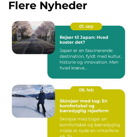
Flere Nyheder
01. sep
Rejser til Japan: Hvad
koster det?
Japan er en fascinerende
destination, fyldt med kultur,
historie og innovation. Men
hvad kræve...
08. feb
Skirejser med tog: En
komfortabel og
bæredygtig rejseform
Skirejse med toger en
komfortabel og bæredygtig
måde at nyde en vinterferie
på. To...