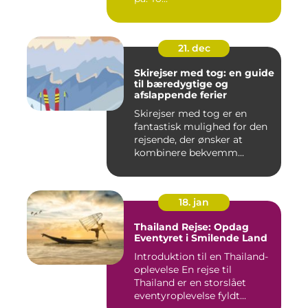
21. dec
Skirejser med tog: en guide
til bæredygtige og
afslappende ferier
Skirejser med tog er en
fantastisk mulighed for den
rejsende, der ønsker at
kombinere bekvemm...
18. jan
Thailand Rejse: Opdag
Eventyret i Smilende Land
Introduktion til en Thailand-
oplevelse En rejse til
Thailand er en storslået
eventyroplevelse fyldt...