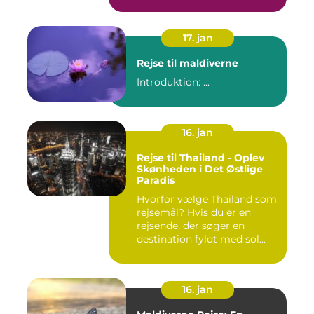
17. jan
Rejse til maldiverne
Introduktion: ...
16. jan
Rejse til Thailand - Oplev
Skønheden i Det Østlige
Paradis
Hvorfor vælge Thailand som
rejsemål? Hvis du er en
rejsende, der søger en
destination fyldt med sol...
16. jan