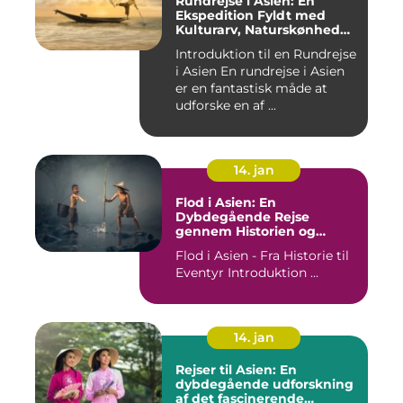
Rundrejse i Asien: En
Ekspedition Fyldt med
Kulturarv, Naturskønhed
og Kulinariske Eventyr
Introduktion til en Rundrejse
i Asien En rundrejse i Asien
er en fantastisk måde at
udforske en af ...
14. jan
Flod i Asien: En
Dybdegående Rejse
gennem Historien og
Betydningen
Flod i Asien - Fra Historie til
Eventyr Introduktion ...
14. jan
Rejser til Asien: En
dybdegående udforskning
af det fascinerende