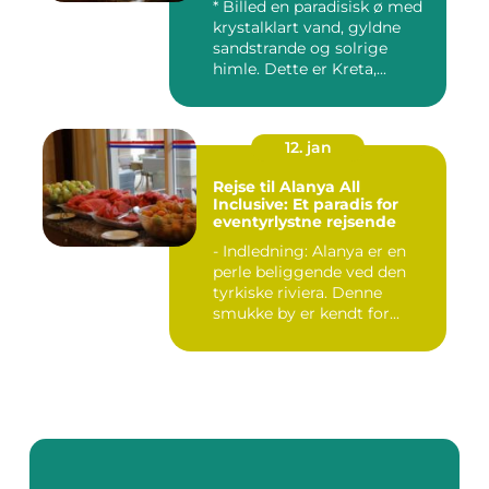
* Billed en paradisisk ø med
krystalklart vand, gyldne
sandstrande og solrige
himle. Dette er Kreta,...
12. jan
Rejse til Alanya All
Inclusive: Et paradis for
eventyrlystne rejsende
- Indledning: Alanya er en
perle beliggende ved den
tyrkiske riviera. Denne
smukke by er kendt for...