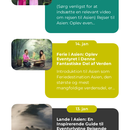
kontinent
(Sørg venligst for at
indsætte en relevant video
om rejsen til Asien) Rejser til
Asien: Oplev even...
14. jan
Ferie i Asien: Oplev
Eventyret i Denne
Fantastiske Del af Verden
Introduktion til Asien som
Feriedestination Asien, den
største og mest
mangfoldige verdensdel, er
e...
13. jan
Lande i Asien: En
Inspirerende Guide til
Eventyrlystne Rejsende