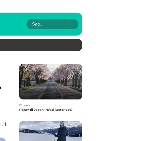
r
01. sep
Rejser til Japan: Hvad koster det?
nel