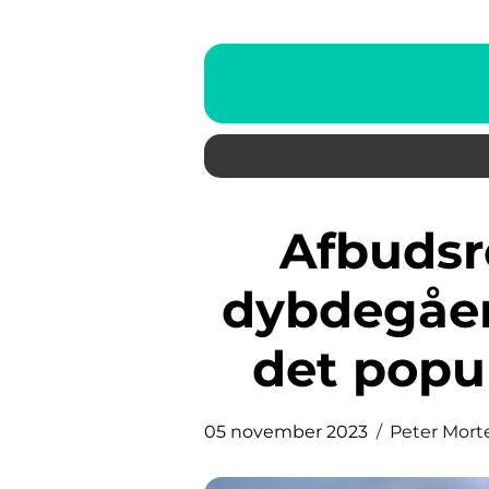
Afbudsrejse til Italien: En
dybdegåen
det popu
05 november 2023
Peter Mort