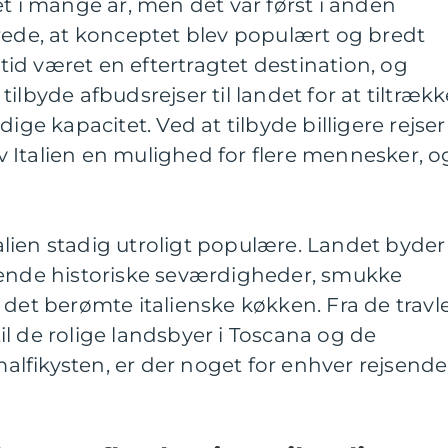
et i mange år, men det var først i anden
rede, at konceptet blev populært og bredt
altid været en eftertragtet destination, og
ilbyde afbudsrejser til landet for at tiltrækk
dige kapacitet. Ved at tilbyde billigere rejser
 Italien en mulighed for flere mennesker, o
Italien stadig utroligt populære. Landet byder
rende historiske seværdigheder, smukke
 det berømte italienske køkken. Fra de travl
l de rolige landsbyer i Toscana og de
fikysten, er der noget for enhver rejsende 