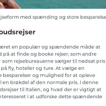
 rejseform med spænding og store besparels
fbudsrejser
 været en populær og spændende måde at
d på at finde og booke rejser, som andre
er som rejsebureauerne sælger til nedsat pris
 på fly, hoteller og ture. At vælge en
e besparelser og mulighed for at opleve
l en brøkdel af den normale pris. I denne
dsrejser til Italien, og hvad der er vigtigt at
 interesseret i at udforske dette spændende