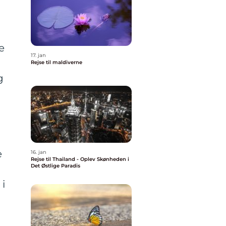
e
17. jan
Rejse til maldiverne
g
e
16. jan
Rejse til Thailand - Oplev Skønheden i
Det Østlige Paradis
i