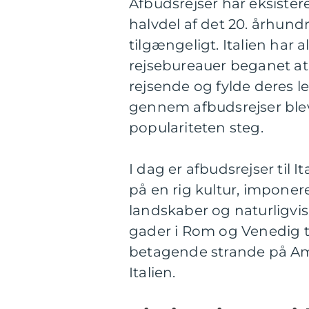
Afbudsrejser har eksister
halvdel af det 20. århund
tilgængeligt. Italien har 
rejsebureauer beganet at t
rejsende og fylde deres le
gennem afbudsrejser blev
populariteten steg.
I dag er afbudsrejser til 
på en rig kultur, impone
landskaber og naturligvis
gader i Rom og Venedig ti
betagende strande på Amal
Italien.