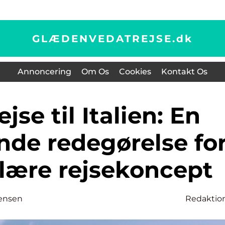
GLÆDENVEDATREJSE.
dk
Annoncering
Om Os
Cookies
Kontakt Os
de redegørelse fo
lære rejsekoncept
ensen
Redaktio