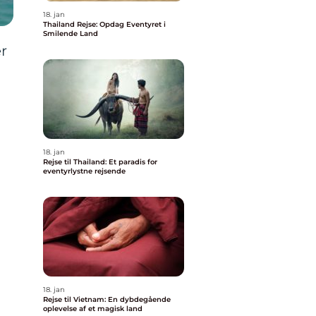
18. jan
Thailand Rejse: Opdag Eventyret i
Smilende Land
er
18. jan
Rejse til Thailand: Et paradis for
eventyrlystne rejsende
18. jan
Rejse til Vietnam: En dybdegående
oplevelse af et magisk land