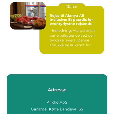
12. jan
Rejse til Alanya All
Inclusive: Et paradis for
eventyrlystne rejsende
- Indledning: Alanya er en
perle beliggende ved den
tyrkiske riviera. Denne
smukke by er kendt for...
Adresse