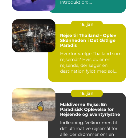
Introduktion: ...
16. jan
Rejse til Thailand - Oplev
Skønheden i Det Østlige
Paradis
Hvorfor vælge Thailand som
rejsemål? Hvis du er en
rejsende, der søger en
destination fyldt med sol...
16. jan
Maldiverne Rejse: En
Paradisisk Oplevelse for
Rejsende og Eventyrlystne
Indledning: Velkommen til
det ultimative rejsemål for
alle, der drømmer om en