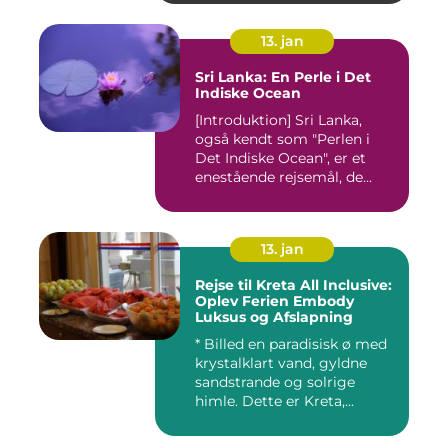
13. jan
Sri Lanka: En Perle i Det
Indiske Ocean
[Introduktion] Sri Lanka,
også kendt som "Perlen i
Det Indiske Ocean", er et
enestående rejsemål, de...
13. jan
Rejse til Kreta All Inclusive:
Oplev Ferien Embody
Luksus og Afslapning
* Billed en paradisisk ø med
krystalklart vand, gyldne
sandstrande og solrige
himle. Dette er Kreta,...