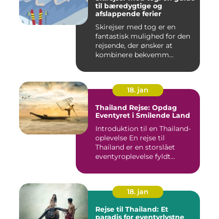
til bæredygtige og
afslappende ferier
Skirejser med tog er en
fantastisk mulighed for den
rejsende, der ønsker at
kombinere bekvemm...
18. jan
Thailand Rejse: Opdag
Eventyret i Smilende Land
Introduktion til en Thailand-
oplevelse En rejse til
Thailand er en storslået
eventyroplevelse fyldt...
18. jan
Rejse til Thailand: Et
paradis for eventyrlystne