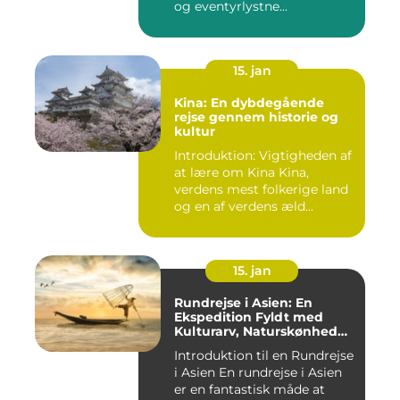
og eventyrlystne...
15. jan
Kina: En dybdegående
rejse gennem historie og
kultur
Introduktion: Vigtigheden af
at lære om Kina Kina,
verdens mest folkerige land
og en af verdens æld...
15. jan
Rundrejse i Asien: En
Ekspedition Fyldt med
Kulturarv, Naturskønhed
og Kulinariske Eventyr
Introduktion til en Rundrejse
i Asien En rundrejse i Asien
er en fantastisk måde at