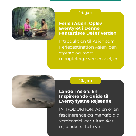
14. jan
Ferie i Asien: Oplev
Eventyret i Denne
Fantastiske Del af Verden
Introduktion til Asien som
Feriedestination Asien, den
største og mest
mangfoldige verdensdel, er
e...
13. jan
Lande i Asien: En
Inspirerende Guide til
Eventyrlystne Rejsende
INTRODUKTION: Asien er en
fascinerende og mangfoldig
verdensdel, der tiltrækker
rejsende fra hele ve...