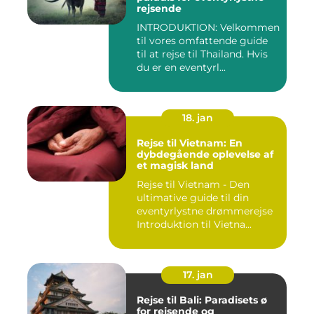
rejsende
INTRODUKTION: Velkommen
til vores omfattende guide
til at rejse til Thailand. Hvis
du er en eventyrl...
18. jan
Rejse til Vietnam: En
dybdegående oplevelse af
et magisk land
Rejse til Vietnam - Den
ultimative guide til din
eventyrlystne drømmerejse
Introduktion til Vietna...
17. jan
Rejse til Bali: Paradisets ø
for rejsende og