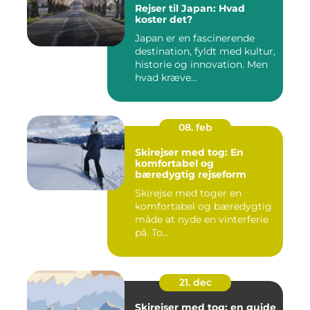
Rejser til Japan: Hvad
koster det?
Japan er en fascinerende
destination, fyldt med kultur,
historie og innovation. Men
hvad kræve...
08. feb
Skirejser med tog: En
komfortabel og
bæredygtig rejseform
Skirejse med toger en
komfortabel og bæredygtig
måde at nyde en vinterferie
på. To...
21. dec
Skirejser med tog: en guide