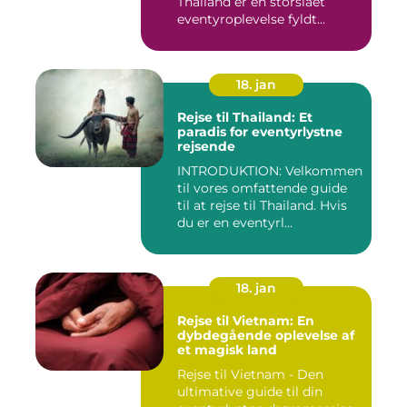
Thailand er en storslået
eventyroplevelse fyldt...
18. jan
Rejse til Thailand: Et
paradis for eventyrlystne
rejsende
INTRODUKTION: Velkommen
til vores omfattende guide
til at rejse til Thailand. Hvis
du er en eventyrl...
18. jan
Rejse til Vietnam: En
dybdegående oplevelse af
et magisk land
Rejse til Vietnam - Den
ultimative guide til din