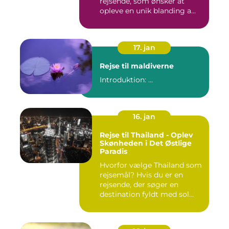
rejsende, som ønsker at
opleve en unik blanding a...
17. jan
Rejse til maldiverne
Introduktion: ...
16. jan
Rejse til Thailand - Oplev
Skønheden i Det Østlige
Paradis
Hvorfor vælge Thailand som
rejsemål? Hvis du er en
rejsende, der søger en
destination fyldt med sol...