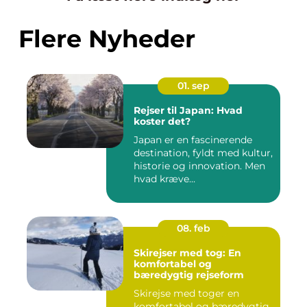
Flere Nyheder
01. sep
Rejser til Japan: Hvad
koster det?
Japan er en fascinerende
destination, fyldt med kultur,
historie og innovation. Men
hvad kræve...
08. feb
Skirejser med tog: En
komfortabel og
bæredygtig rejseform
Skirejse med toger en
komfortabel og bæredygtig