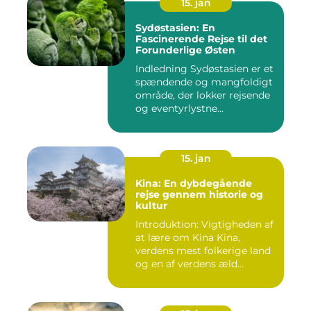
15. jan
Sydøstasien: En
Fascinerende Rejse til det
Forunderlige Østen
Indledning Sydøstasien er et
spændende og mangfoldigt
område, der lokker rejsende
og eventyrlystne...
15. jan
Kina: En dybdegående
rejse gennem historie og
kultur
Introduktion: Vigtigheden af
at lære om Kina Kina,
verdens mest folkerige land
og en af verdens æld...