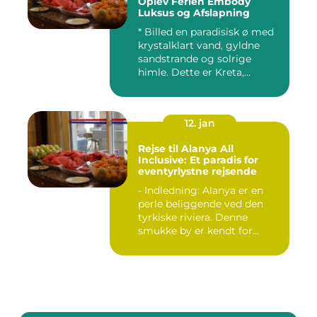
Oplev Ferien Embody
Luksus og Afslapning
* Billed en paradisisk ø med
krystalklart vand, gyldne
sandstrande og solrige
himle. Dette er Kreta,...
12. jan
Rejse til Alanya All
Inclusive: Et paradis for
eventyrlystne rejsende
- Indledning: Alanya er en
perle beliggende ved den
tyrkiske riviera. Denne
smukke by er kendt for...