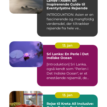
Lande i Asien: En
Inspirerende Guide til
Eventyrlystne Rejsende
INTRODUKTION: Asien er en
fascinerende og mangfoldig
verdensdel, der tiltrækker
rejsende fra hele ve...
13. jan
Sri Lanka: En Perle i Det
Indiske Ocean
[Introduktion] Sri Lanka,
også kendt som "Perlen i
Det Indiske Ocean", er et
enestående rejsemål, de...
13. jan
Rejse til Kreta All Inclusive: