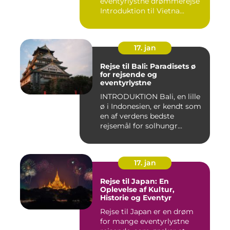
eventyrlystne drømmerejse
Introduktion til Vietna...
17. jan
Rejse til Bali: Paradisets ø
for rejsende og
eventyrlystne
INTRODUKTION Bali, en lille
ø i Indonesien, er kendt som
en af verdens bedste
rejsemål for solhungr...
17. jan
Rejse til Japan: En
Oplevelse af Kultur,
Historie og Eventyr
Rejse til Japan er en drøm
for mange eventyrlystne