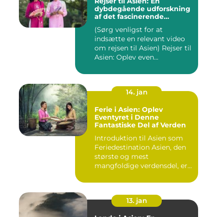
Rejser til Asien: En
dybdegående udforskning
af det fascinerende
kontinent
(Sørg venligst for at
indsætte en relevant video
om rejsen til Asien) Rejser til
Asien: Oplev even...
14. jan
Ferie i Asien: Oplev
Eventyret i Denne
Fantastiske Del af Verden
Introduktion til Asien som
Feriedestination Asien, den
største og mest
mangfoldige verdensdel, er
e...
13. jan