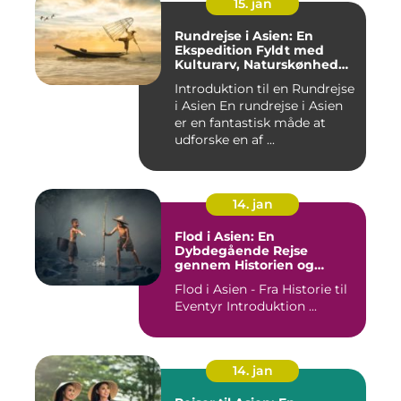
15. jan
Rundrejse i Asien: En
Ekspedition Fyldt med
Kulturarv, Naturskønhed
og Kulinariske Eventyr
Introduktion til en Rundrejse
i Asien En rundrejse i Asien
er en fantastisk måde at
udforske en af ...
14. jan
Flod i Asien: En
Dybdegående Rejse
gennem Historien og
Betydningen
Flod i Asien - Fra Historie til
Eventyr Introduktion ...
14. jan