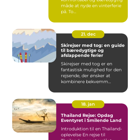
måde at nyde en vinterferie
på. To...
21. dec
Skirejser med tog: en guide
til bæredygtige og
afslappende ferier
Skirejser med tog er en
fantastisk mulighed for den
rejsende, der ønsker at
kombinere bekvemm...
18. jan
Thailand Rejse: Opdag
Eventyret i Smilende Land
Introduktion til en Thailand-
oplevelse En rejse til