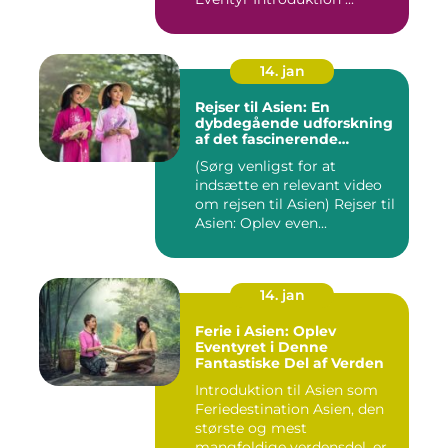
14. jan
Rejser til Asien: En
dybdegående udforskning
af det fascinerende
kontinent
(Sørg venligst for at
indsætte en relevant video
om rejsen til Asien) Rejser til
Asien: Oplev even...
14. jan
Ferie i Asien: Oplev
Eventyret i Denne
Fantastiske Del af Verden
Introduktion til Asien som
Feriedestination Asien, den
største og mest
mangfoldige verdensdel, er