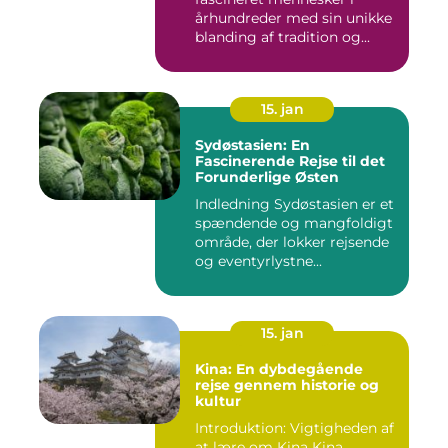
århundreder med sin unikke
blanding af tradition og...
15. jan
Sydøstasien: En
Fascinerende Rejse til det
Forunderlige Østen
Indledning Sydøstasien er et
spændende og mangfoldigt
område, der lokker rejsende
og eventyrlystne...
15. jan
Kina: En dybdegående
rejse gennem historie og
kultur
Introduktion: Vigtigheden af
at lære om Kina Kina,