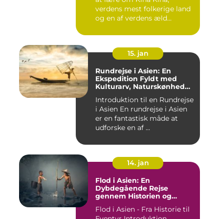
verdens mest folkerige land
og en af verdens æld...
15. jan
Rundrejse i Asien: En
Ekspedition Fyldt med
Kulturarv, Naturskønhed
og Kulinariske Eventyr
Introduktion til en Rundrejse
i Asien En rundrejse i Asien
er en fantastisk måde at
udforske en af ...
14. jan
Flod i Asien: En
Dybdegående Rejse
gennem Historien og
Betydningen
Flod i Asien - Fra Historie til
Eventyr Introduktion ...