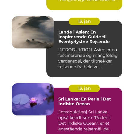
e...
13. jan
Lande i Asien: En
Inspirerende Guide til
Eventyrlystne Rejsende
INTRODUKTION: Asien er en
fascinerende og mangfoldig
verdensdel, der tiltrækker
rejsende fra hele ve...
13. jan
Sri Lanka: En Perle i Det
Indiske Ocean
[Introduktion] Sri Lanka,
også kendt som "Perlen i
Det Indiske Ocean", er et
enestående rejsemål, de...