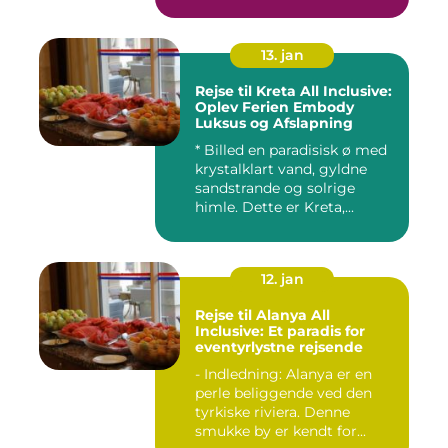
13. jan
Rejse til Kreta All Inclusive:
Oplev Ferien Embody
Luksus og Afslapning
* Billed en paradisisk ø med
krystalklart vand, gyldne
sandstrande og solrige
himle. Dette er Kreta,...
12. jan
Rejse til Alanya All
Inclusive: Et paradis for
eventyrlystne rejsende
- Indledning: Alanya er en
perle beliggende ved den
tyrkiske riviera. Denne
smukke by er kendt for...