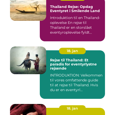
Thailand Rejse: Opdag
Eventyret i Smilende Land
Introduktion til en Thailand-
oplevelse En rejse til
Thailand er en storslået
eventyroplevelse fyldt...
18. jan
Rejse til Thailand: Et
paradis for eventyrlystne
rejsende
INTRODUKTION: Velkommen
til vores omfattende guide
til at rejse til Thailand. Hvis
du er en eventyrl...
18. jan