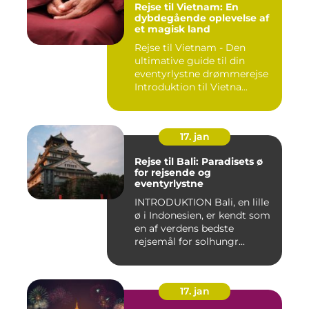
Rejse til Vietnam: En
dybdegående oplevelse af
et magisk land
Rejse til Vietnam - Den
ultimative guide til din
eventyrlystne drømmerejse
Introduktion til Vietna...
17. jan
Rejse til Bali: Paradisets ø
for rejsende og
eventyrlystne
INTRODUKTION Bali, en lille
ø i Indonesien, er kendt som
en af verdens bedste
rejsemål for solhungr...
17. jan