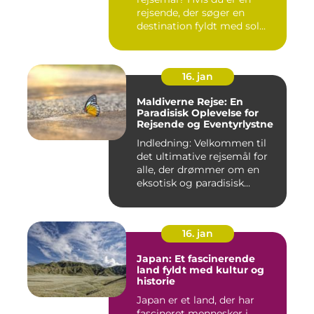
rejsende, der søger en
destination fyldt med sol...
16. jan
Maldiverne Rejse: En
Paradisisk Oplevelse for
Rejsende og Eventyrlystne
Indledning: Velkommen til
det ultimative rejsemål for
alle, der drømmer om en
eksotisk og paradisisk...
16. jan
Japan: Et fascinerende
land fyldt med kultur og
historie
Japan er et land, der har
fascineret mennesker i