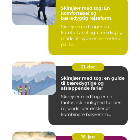
Skirejser med tog: En
komfortabel og
bæredygtig rejseform
Skirejse med toger en
komfortabel og bæredygtig
måde at nyde en vinterferie
på. To...
21. dec
Skirejser med tog: en guide
til bæredygtige og
afslappende ferier
Skirejser med tog er en
fantastisk mulighed for den
rejsende, der ønsker at
kombinere bekvemm...
18. jan