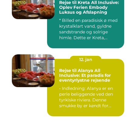
Rejse til Kreta All Inclusive:
Oplev Ferien Embody
Luksus og Afslapning
* Billed en paradisisk ø med
krystalklart vand, gyldne
sandstrande og solrige
himle. Dette er Kreta,...
12. jan
Rejse til Alanya All
Inclusive: Et paradis for
eventyrlystne rejsende
- Indledning: Alanya er en
perle beliggende ved den
tyrkiske riviera. Denne
smukke by er kendt for...