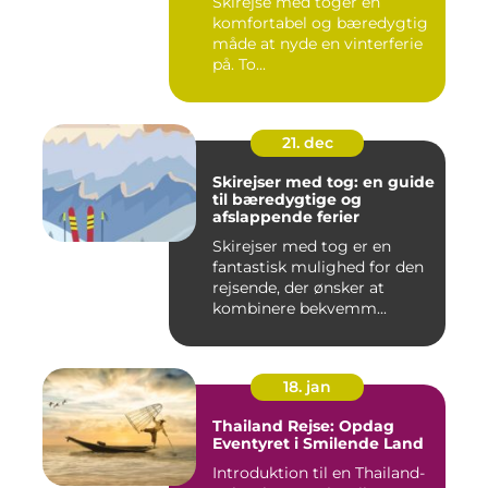
Skirejse med toger en
komfortabel og bæredygtig
måde at nyde en vinterferie
på. To...
21. dec
Skirejser med tog: en guide
til bæredygtige og
afslappende ferier
Skirejser med tog er en
fantastisk mulighed for den
rejsende, der ønsker at
kombinere bekvemm...
18. jan
Thailand Rejse: Opdag
Eventyret i Smilende Land
Introduktion til en Thailand-