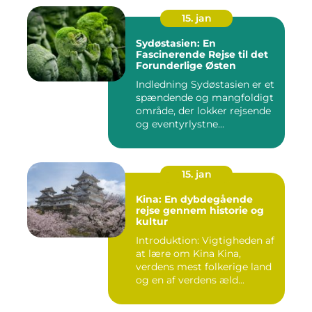
15. jan
Sydøstasien: En
Fascinerende Rejse til det
Forunderlige Østen
Indledning Sydøstasien er et
spændende og mangfoldigt
område, der lokker rejsende
og eventyrlystne...
15. jan
Kina: En dybdegående
rejse gennem historie og
kultur
Introduktion: Vigtigheden af
at lære om Kina Kina,
verdens mest folkerige land
og en af verdens æld...