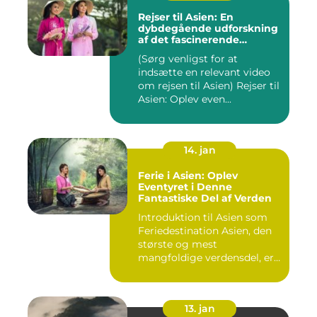
Rejser til Asien: En
dybdegående udforskning
af det fascinerende
kontinent
(Sørg venligst for at
indsætte en relevant video
om rejsen til Asien) Rejser til
Asien: Oplev even...
14. jan
Ferie i Asien: Oplev
Eventyret i Denne
Fantastiske Del af Verden
Introduktion til Asien som
Feriedestination Asien, den
største og mest
mangfoldige verdensdel, er
e...
13. jan