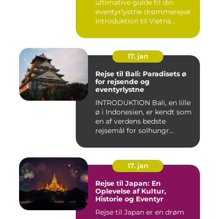
ultimative guide til din
eventyrlystne drømmerejse
Introduktion til Vietna...
17. jan
Rejse til Bali: Paradisets ø
for rejsende og
eventyrlystne
INTRODUKTION Bali, en lille
ø i Indonesien, er kendt som
en af verdens bedste
rejsemål for solhungr...
17. jan
Rejse til Japan: En
Oplevelse af Kultur,
Historie og Eventyr
Rejse til Japan er en drøm