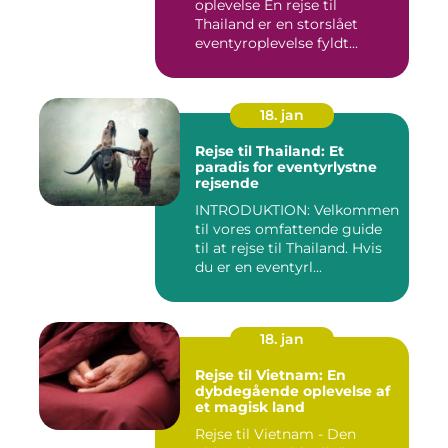
oplevelse En rejse til
Thailand er en storslået
eventyroplevelse fyldt...
18. jan
Rejse til Thailand: Et
paradis for eventyrlystne
rejsende
INTRODUKTION: Velkommen
til vores omfattende guide
til at rejse til Thailand. Hvis
du er en eventyrl...
18. jan
Rejse til Vietnam: En
dybdegående oplevelse af
et magisk land
Rejse til Vietnam - Den