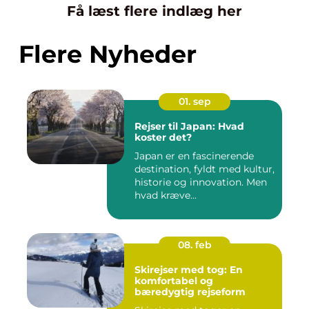
Få læst flere indlæg her
Flere Nyheder
01. sep
Rejser til Japan: Hvad
koster det?
Japan er en fascinerende
destination, fyldt med kultur,
historie og innovation. Men
hvad kræve...
08. feb
Skirejser med tog: En
komfortabel og
bæredygtig rejseform