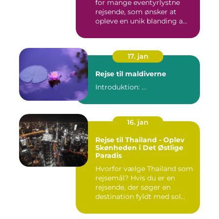
for mange eventyrlystne
rejsende, som ønsker at
opleve en unik blanding a...
17. jan
Rejse til maldiverne
Introduktion: ...
16. jan
Rejse til Thailand - Oplev
Skønheden i Det Østlige
Paradis
Hvorfor vælge Thailand som
rejsemål? Hvis du er en
rejsende, der søger en
destination fyldt med sol...