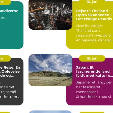
an
16. jan
 maldiverne
Rejse til Thailand -
Oplev Skønheden i
Introduktion: ...
Det Østlige Paradis
Hvorfor vælge
Thailand som
rejsemål? Hvis du er
en rejsende, der søg
en destination fyldt
med sol...
an
16. jan
e Rejse: En
Japan: Et
k Oplevelse
fascinerende land
nde og
fyldt med kultur og
stne
historie
:
Japan er et land, der
 til det
har fascineret
 rejsemål
mennesker i
der drømmer
århundreder med si
otisk og
unikke blanding af
.
tradition og...