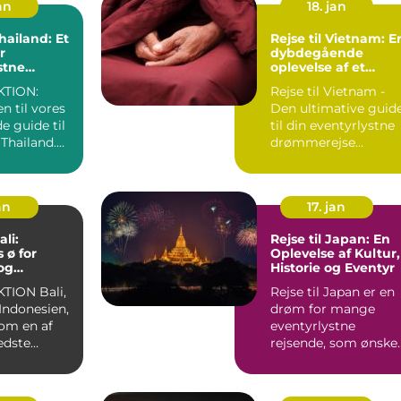
an
18. jan
Thailand: Et
Rejse til Vietnam: E
r
dybdegående
stne
oplevelse af et
magisk land
TION:
Rejse til Vietnam -
 til vores
Den ultimative guid
e guide til
til din eventyrlystne
l Thailand.
drømmerejse
 en
Introduktion til
Vietna...
an
17. jan
ali:
Rejse til Japan: En
 ø for
Oplevelse af Kultur,
og
Historie og Eventyr
stne
N Bali,
Rejse til Japan er en
i Indonesien,
drøm for mange
som en af
eventyrlystne
edste
rejsende, som ønske
or
at opleve en unik
blanding a...