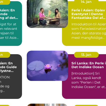
jan
14. jan
 Asien: En
Ferie i Asien: Oplev
ende
Eventyret i Denne
ng af det
Fantastiske Del af
nde
Verden
igst for at
Introduktion til Asie
t
en relevant
som Feriedestinatio
ejsen til
Asien, den største o
mest mangfoldige
...
verdensdel, er e...
an
13. jan
sien: En
Sri Lanka: En Perle i
nde Guide
Det Indiske Ocean
rlystne
[Introduktion] Sri
TION:
Lanka, også kendt
n
som "Perlen i Det
nde og
Indiske Ocean", er et
ig
enestående rejsemål
, der
de...
 rejsende fra