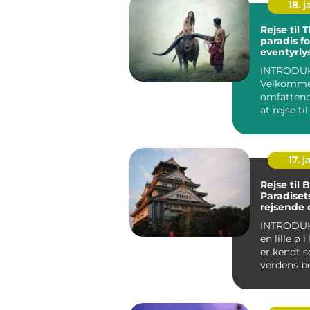
18. j
Rejse til 
paradis fo
eventyrly
rejsende
INTRODUK
Velkommen
omfattend
at rejse ti
Hvis du er
eventyrl...
17. j
Rejse til B
Paradisets
rejsende 
eventyrly
INTRODUKTIO
en lille ø 
er kendt 
verdens b
rejsemål f
solhungr...