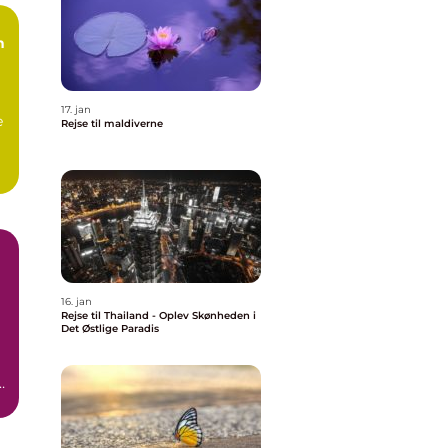
n
17. jan
e
Rejse til maldiverne
16. jan
Rejse til Thailand - Oplev Skønheden i
Det Østlige Paradis
r