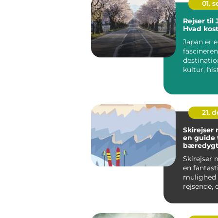
01. 
Rejser til
Hvad kost
Japan er 
fascinere
destinatio
kultur, hi
innovatio
kræve...
21. 
Skirejser
en guide t
bæredygt
afslappen
Skirejser 
en fantast
mulighed 
rejsende, 
at kombin
bekvemm..