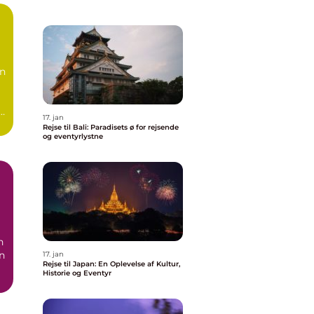
en
å.
17. jan
Rejse til Bali: Paradisets ø for rejsende
og eventyrlystne
en
17. jan
Rejse til Japan: En Oplevelse af Kultur,
Historie og Eventyr