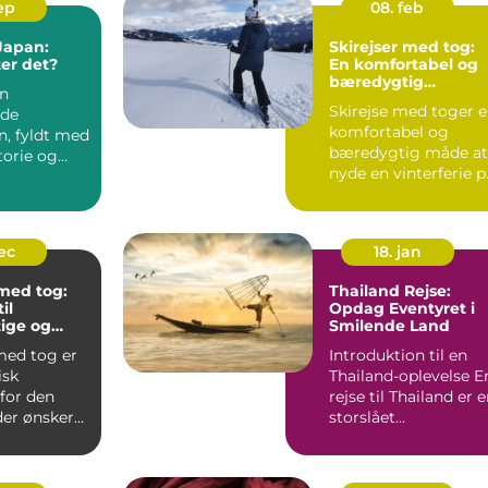
sep
08. feb
 Japan:
Skirejser med tog:
er det?
En komfortabel og
bæredygtig
en
rejseform
Skirejse med toger 
nde
komfortabel og
n, fyldt med
bæredygtig måde at
storie og
nyde en vinterferie p
n. Men hvad
To...
dec
18. jan
 med tog:
Thailand Rejse:
il
Opdag Eventyret i
ige og
Smilende Land
de ferier
med tog er
Introduktion til en
isk
Thailand-oplevelse En
for den
rejse til Thailand er 
der ønsker
storslået
ere
eventyroplevelse
.
fyldt...