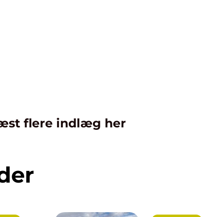
æst flere indlæg her
der