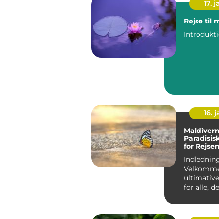
17. j
Rejse til
16. j
Maldivern
Paradisis
for Rejse
Eventyrly
Indledning
Velkommen
ultimative
for alle, 
om en eks
paradisisk..