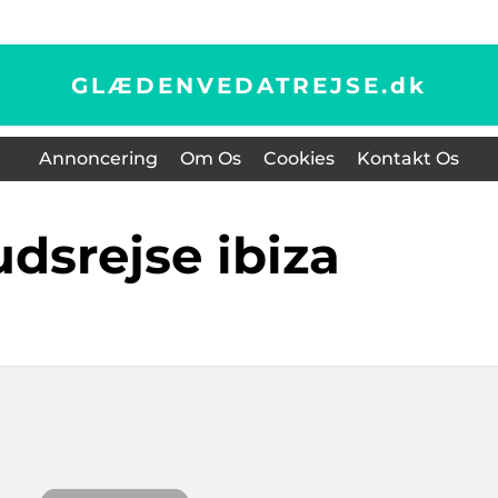
GLÆDENVEDATREJSE.
dk
Annoncering
Om Os
Cookies
Kontakt Os
udsrejse ibiza