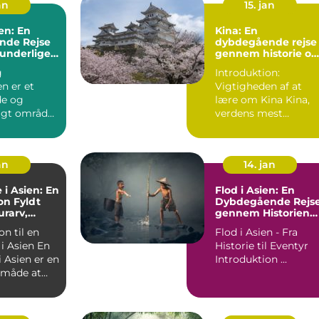
an
15. jan
en: En
Kina: En
nde Rejse
dybdegående rejse
runderlige
gennem historie og
kultur
g
Introduktion:
n er et
Vigtigheden af at
e og
lære om Kina Kina,
gt område,
verdens mest
 rejsende
folkerige land og en
lystne...
af verdens æld...
an
14. jan
 i Asien: En
Flod i Asien: En
on Fyldt
Dybdegående Rejs
rarv,
gennem Historien
nhed og
og Betydningen
on til en
Flod i Asien - Fra
ke Eventyr
 Asien En
Historie til Eventyr
i Asien er en
Introduktion ...
k måde at
 af ...