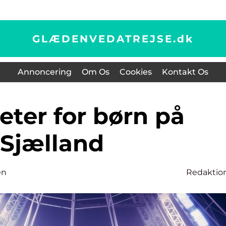
GLÆDENVEDATREJSE.
dk
Annoncering
Om Os
Cookies
Kontakt Os
Sjælland
en
Redaktio