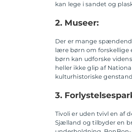
kan lege i sandet og plask
2. Museer:
Der er mange spændende
lære børn om forskellige
børn kan udforske vidensk
heller ikke glip af Natio
kulturhistoriske genstande 
3. Forlystelsespar
Tivoli er uden tvivl en af
Sjælland og tilbyder en br
underholdning. BonBon-La