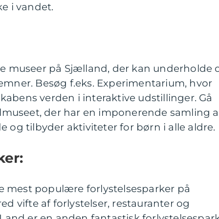
e i vandet.
 museer på Sjælland, der kan underholde 
 emner. Besøg f.eks. Experimentarium, hvor
abens verden i interaktive udstillinger. Gå
nalmuseet, der har en imponerende samling a
og tilbyder aktiviteter for børn i alle aldre.
ker:
 de mest populære forlystelsesparker på
ed vifte af forlystelser, restauranter og
nd er en anden fantastisk forlystelsespark