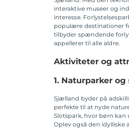
Sjælland. Med den teknol
interaktive museer og in
interesse. Forlystelsespa
populære destinationer fo
tilbyder spændende forly
appellerer til alle aldre.
Aktiviteter og att
1. Naturparker og 
Sjælland byder på adskill
perfekte til at nyde natu
Slotspark, hvor børn kan 
Oplev også den idylliske 