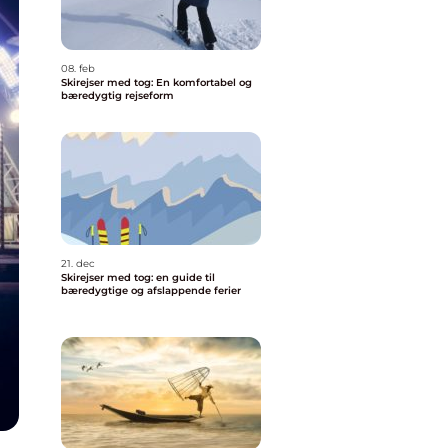
08. feb
Skirejser med tog: En komfortabel og
bæredygtig rejseform
21. dec
Skirejser med tog: en guide til
bæredygtige og afslappende ferier