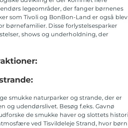
ogiske udvikling er der kommet flere
dendørs legeområder, der fanger børnenes
rker som Tivoli og BonBon-Land er også blev
r børnefamilier. Disse forlystelsesparker
stelser, shows og underholdning, der
raktioner:
strande:
ige smukke naturparker og strande, der er
ren og udendørslivet. Besøg f.eks. Gavnø
udforske de smukke haver og slottets histori
atmosfære ved Tisvildeleje Strand, hvor børn