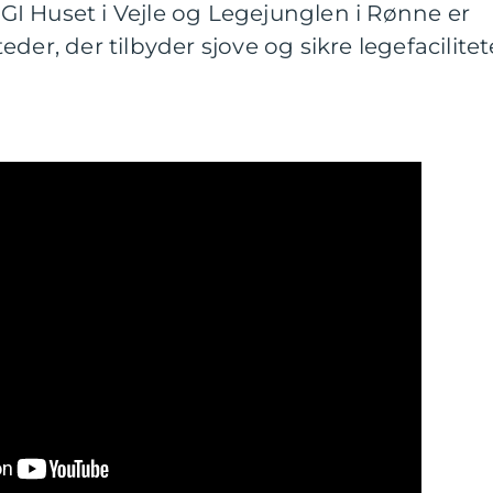
I Huset i Vejle og Legejunglen i Rønne er
der, der tilbyder sjove og sikre legefacilitet