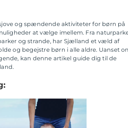
 sjove og spændende aktiviteter for børn på
uligheder at vælge imellem. Fra naturpark
parker og strande, har Sjælland et væld af
holde og begejstre børn i alle aldre. Uanset 
øgende, kan denne artikel guide dig til de
land.
g: