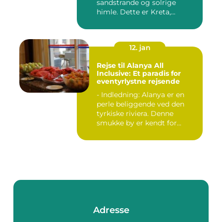
sandstrande og solrige
himle. Dette er Kreta,...
12. jan
Rejse til Alanya All
Inclusive: Et paradis for
eventyrlystne rejsende
- Indledning: Alanya er en
perle beliggende ved den
tyrkiske riviera. Denne
smukke by er kendt for...
Adresse