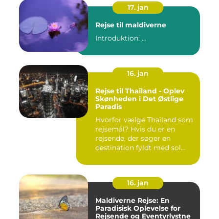
17. jan
Rejse til maldiverne
Introduktion: ...
16. jan
Rejse til Thailand - Oplev
Skønheden i Det Østlige
Paradis
Hvorfor vælge Thailand som
rejsemål? Hvis du er en
rejsende, der søger en
destination fyldt med sol...
16. jan
Maldiverne Rejse: En
Paradisisk Oplevelse for
Rejsende og Eventyrlystne