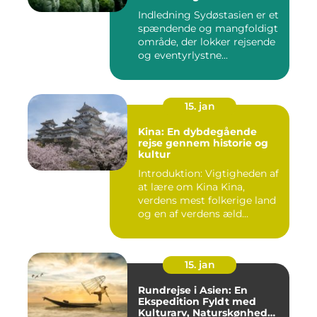
Indledning Sydøstasien er et
spændende og mangfoldigt
område, der lokker rejsende
og eventyrlystne...
15. jan
Kina: En dybdegående
rejse gennem historie og
kultur
Introduktion: Vigtigheden af
at lære om Kina Kina,
verdens mest folkerige land
og en af verdens æld...
15. jan
Rundrejse i Asien: En
Ekspedition Fyldt med
Kulturarv, Naturskønhed