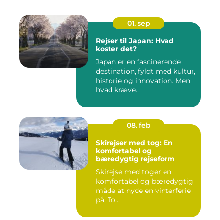
01. sep
Rejser til Japan: Hvad
koster det?
Japan er en fascinerende
destination, fyldt med kultur,
historie og innovation. Men
hvad kræve...
08. feb
Skirejser med tog: En
komfortabel og
bæredygtig rejseform
Skirejse med toger en
komfortabel og bæredygtig
måde at nyde en vinterferie
på. To...