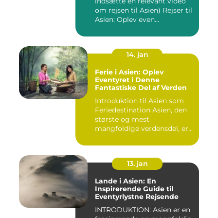
indsætte en relevant video
om rejsen til Asien) Rejser til
Asien: Oplev even...
14. jan
Ferie i Asien: Oplev
Eventyret i Denne
Fantastiske Del af Verden
Introduktion til Asien som
Feriedestination Asien, den
største og mest
mangfoldige verdensdel, er
e...
13. jan
Lande i Asien: En
Inspirerende Guide til
Eventyrlystne Rejsende
INTRODUKTION: Asien er en