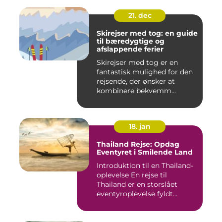
21. dec
Skirejser med tog: en guide
til bæredygtige og
afslappende ferier
Skirejser med tog er en
fantastisk mulighed for den
rejsende, der ønsker at
kombinere bekvemm...
18. jan
Thailand Rejse: Opdag
Eventyret i Smilende Land
Introduktion til en Thailand-
oplevelse En rejse til
Thailand er en storslået
eventyroplevelse fyldt...