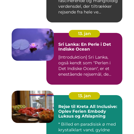
fascinerende og mangfoldig
verdensdel, der tiltrækker
rejsende fra hele ve...
13. jan
Sri Lanka: En Perle i Det
Indiske Ocean
[Introduktion] Sri Lanka,
også kendt som "Perlen i
Det Indiske Ocean", er et
enestående rejsemål, de...
13. jan
Rejse til Kreta All Inclusive:
Oplev Ferien Embody
Luksus og Afslapning
* Billed en paradisisk ø med
krystalklart vand, gyldne