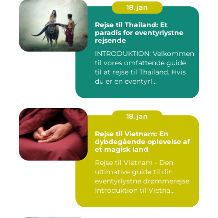
18. jan
Rejse til Thailand: Et
paradis for eventyrlystne
rejsende
INTRODUKTION: Velkommen
til vores omfattende guide
til at rejse til Thailand. Hvis
du er en eventyrl...
18. jan
Rejse til Vietnam: En
dybdegående oplevelse af
et magisk land
Rejse til Vietnam - Den
ultimative guide til din
eventyrlystne drømmerejse
Introduktion til Vietna...