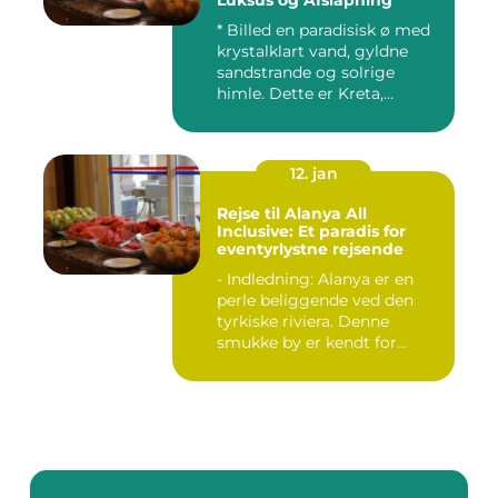
Luksus og Afslapning
* Billed en paradisisk ø med
krystalklart vand, gyldne
sandstrande og solrige
himle. Dette er Kreta,...
12. jan
Rejse til Alanya All
Inclusive: Et paradis for
eventyrlystne rejsende
- Indledning: Alanya er en
perle beliggende ved den
tyrkiske riviera. Denne
smukke by er kendt for...