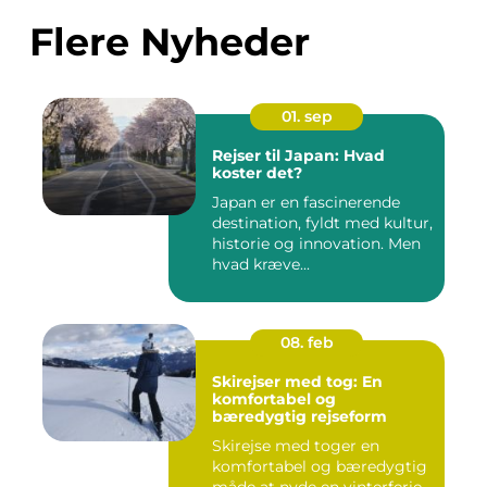
Flere Nyheder
01. sep
Rejser til Japan: Hvad
koster det?
Japan er en fascinerende
destination, fyldt med kultur,
historie og innovation. Men
hvad kræve...
08. feb
Skirejser med tog: En
komfortabel og
bæredygtig rejseform
Skirejse med toger en
komfortabel og bæredygtig