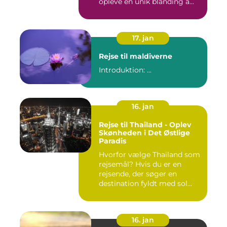
opleve en unik blanding a...
17. jan
Rejse til maldiverne
Introduktion: ...
16. jan
Rejse til Thailand - Oplev
Skønheden i Det Østlige
Paradis
Hvorfor vælge Thailand som
rejsemål? Hvis du er en
rejsende, der søger en
destination fyldt med sol...
16. jan