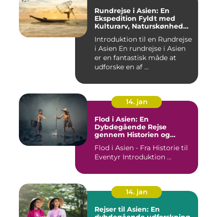
Rundrejse i Asien: En
Ekspedition Fyldt med
Kulturarv, Naturskønhed
og Kulinariske Eventyr
Introduktion til en Rundrejse
i Asien En rundrejse i Asien
er en fantastisk måde at
udforske en af ...
14. jan
Flod i Asien: En
Dybdegående Rejse
gennem Historien og
Betydningen
Flod i Asien - Fra Historie til
Eventyr Introduktion ...
14. jan
Rejser til Asien: En