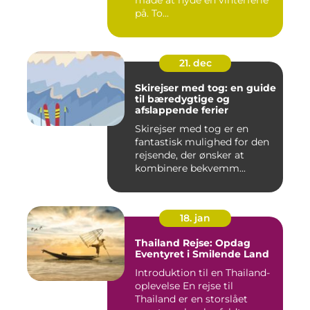
måde at nyde en vinterferie
på. To...
21. dec
Skirejser med tog: en guide
til bæredygtige og
afslappende ferier
Skirejser med tog er en
fantastisk mulighed for den
rejsende, der ønsker at
kombinere bekvemm...
18. jan
Thailand Rejse: Opdag
Eventyret i Smilende Land
Introduktion til en Thailand-
oplevelse En rejse til
Thailand er en storslået