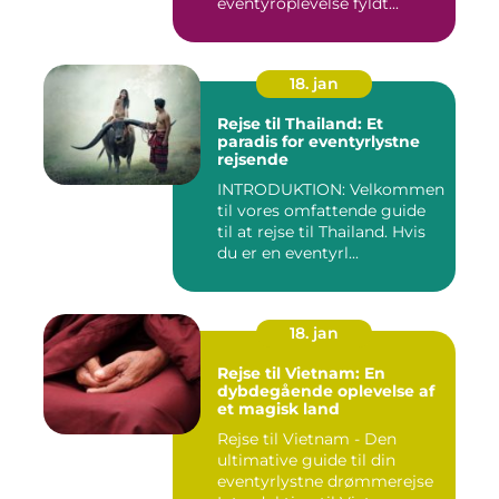
eventyroplevelse fyldt...
18. jan
Rejse til Thailand: Et
paradis for eventyrlystne
rejsende
INTRODUKTION: Velkommen
til vores omfattende guide
til at rejse til Thailand. Hvis
du er en eventyrl...
18. jan
Rejse til Vietnam: En
dybdegående oplevelse af
et magisk land
Rejse til Vietnam - Den
ultimative guide til din
eventyrlystne drømmerejse