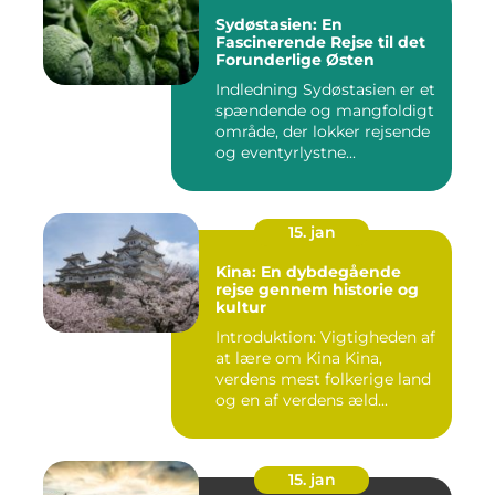
Sydøstasien: En
Fascinerende Rejse til det
Forunderlige Østen
Indledning Sydøstasien er et
spændende og mangfoldigt
område, der lokker rejsende
og eventyrlystne...
15. jan
Kina: En dybdegående
rejse gennem historie og
kultur
Introduktion: Vigtigheden af
at lære om Kina Kina,
verdens mest folkerige land
og en af verdens æld...
15. jan