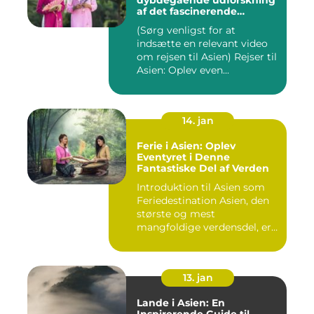
dybdegående udforskning
af det fascinerende
kontinent
(Sørg venligst for at
indsætte en relevant video
om rejsen til Asien) Rejser til
Asien: Oplev even...
14. jan
Ferie i Asien: Oplev
Eventyret i Denne
Fantastiske Del af Verden
Introduktion til Asien som
Feriedestination Asien, den
største og mest
mangfoldige verdensdel, er
e...
13. jan
Lande i Asien: En