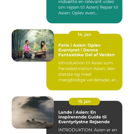
indsætte en relevant video
om rejsen til Asien) Rejser til
Asien: Oplev even...
14. jan
Ferie i Asien: Oplev
Eventyret i Denne
Fantastiske Del af Verden
Introduktion til Asien som
Feriedestination Asien, den
største og mest
mangfoldige verdensdel, er
e...
13. jan
Lande i Asien: En
Inspirerende Guide til
Eventyrlystne Rejsende
INTRODUKTION: Asien er en