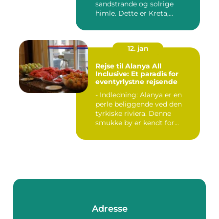
sandstrande og solrige
himle. Dette er Kreta,...
12. jan
Rejse til Alanya All
Inclusive: Et paradis for
eventyrlystne rejsende
- Indledning: Alanya er en
perle beliggende ved den
tyrkiske riviera. Denne
smukke by er kendt for...
Adresse