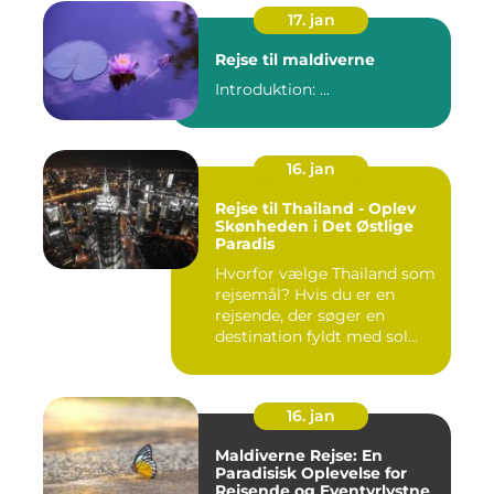
17. jan
Rejse til maldiverne
Introduktion: ...
16. jan
Rejse til Thailand - Oplev
Skønheden i Det Østlige
Paradis
Hvorfor vælge Thailand som
rejsemål? Hvis du er en
rejsende, der søger en
destination fyldt med sol...
16. jan
Maldiverne Rejse: En
Paradisisk Oplevelse for
Rejsende og Eventyrlystne