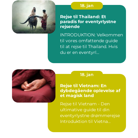
18. jan
Rejse til Thailand: Et
paradis for eventyrlystne
rejsende
INTRODUKTION: Velkommen
til vores omfattende guide
til at rejse til Thailand. Hvis
du er en eventyrl...
18. jan
Rejse til Vietnam: En
dybdegående oplevelse af
et magisk land
Rejse til Vietnam - Den
ultimative guide til din
eventyrlystne drømmerejse
Introduktion til Vietna...