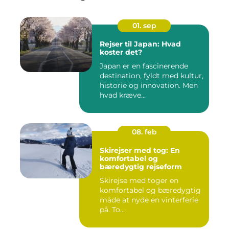
01. sep
Rejser til Japan: Hvad
koster det?
Japan er en fascinerende
destination, fyldt med kultur,
historie og innovation. Men
hvad kræve...
08. feb
Skirejser med tog: En
komfortabel og
bæredygtig rejseform
Skirejse med toger en
komfortabel og bæredygtig
måde at nyde en vinterferie
på. To...