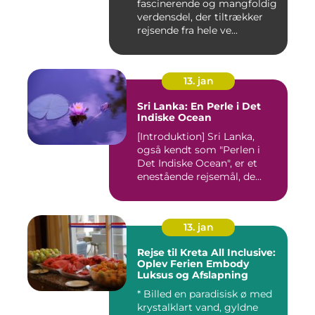
fascinerende og mangfoldig
verdensdel, der tiltrækker
rejsende fra hele ve...
13. jan
Sri Lanka: En Perle i Det
Indiske Ocean
[Introduktion] Sri Lanka,
også kendt som "Perlen i
Det Indiske Ocean", er et
enestående rejsemål, de...
13. jan
Rejse til Kreta All Inclusive:
Oplev Ferien Embody
Luksus og Afslapning
* Billed en paradisisk ø med
krystalklart vand, gyldne