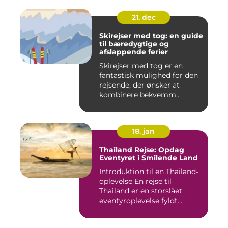
21. dec
Skirejser med tog: en guide
til bæredygtige og
afslappende ferier
Skirejser med tog er en
fantastisk mulighed for den
rejsende, der ønsker at
kombinere bekvemm...
18. jan
Thailand Rejse: Opdag
Eventyret i Smilende Land
Introduktion til en Thailand-
oplevelse En rejse til
Thailand er en storslået
eventyroplevelse fyldt...