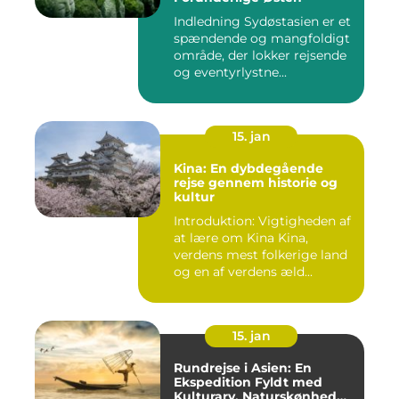
Indledning Sydøstasien er et
spændende og mangfoldigt
område, der lokker rejsende
og eventyrlystne...
15. jan
Kina: En dybdegående
rejse gennem historie og
kultur
Introduktion: Vigtigheden af
at lære om Kina Kina,
verdens mest folkerige land
og en af verdens æld...
15. jan
Rundrejse i Asien: En
Ekspedition Fyldt med
Kulturarv, Naturskønhed