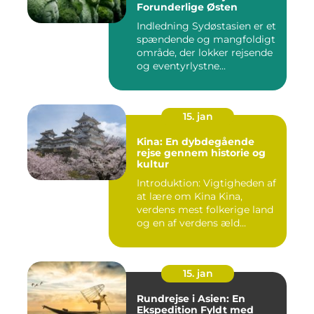
Forunderlige Østen
Indledning Sydøstasien er et
spændende og mangfoldigt
område, der lokker rejsende
og eventyrlystne...
15. jan
Kina: En dybdegående
rejse gennem historie og
kultur
Introduktion: Vigtigheden af
at lære om Kina Kina,
verdens mest folkerige land
og en af verdens æld...
15. jan
Rundrejse i Asien: En
Ekspedition Fyldt med