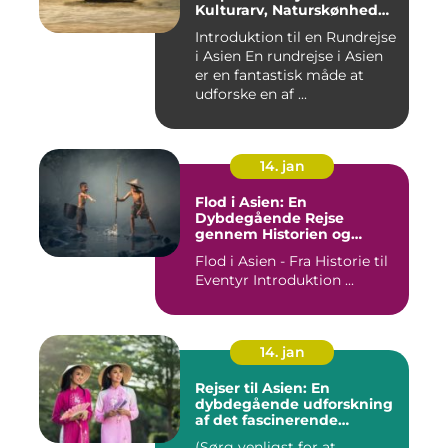
Kulturarv, Naturskønhed
og Kulinariske Eventyr
Introduktion til en Rundrejse
i Asien En rundrejse i Asien
er en fantastisk måde at
udforske en af ...
14. jan
Flod i Asien: En
Dybdegående Rejse
gennem Historien og
Betydningen
Flod i Asien - Fra Historie til
Eventyr Introduktion ...
14. jan
Rejser til Asien: En
dybdegående udforskning
af det fascinerende
kontinent
(Sørg venligst for at