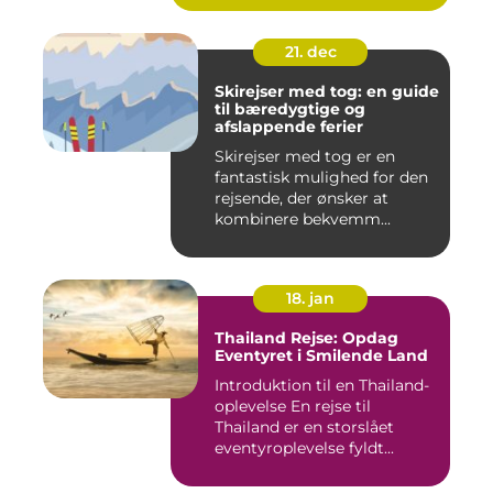
21. dec
Skirejser med tog: en guide
til bæredygtige og
afslappende ferier
Skirejser med tog er en
fantastisk mulighed for den
rejsende, der ønsker at
kombinere bekvemm...
18. jan
Thailand Rejse: Opdag
Eventyret i Smilende Land
Introduktion til en Thailand-
oplevelse En rejse til
Thailand er en storslået
eventyroplevelse fyldt...