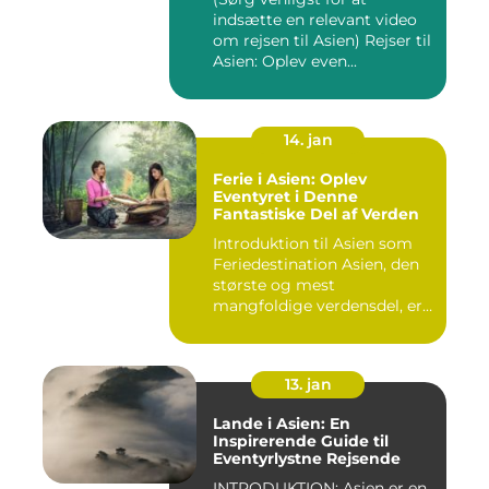
indsætte en relevant video
om rejsen til Asien) Rejser til
Asien: Oplev even...
14. jan
Ferie i Asien: Oplev
Eventyret i Denne
Fantastiske Del af Verden
Introduktion til Asien som
Feriedestination Asien, den
største og mest
mangfoldige verdensdel, er
e...
13. jan
Lande i Asien: En
Inspirerende Guide til
Eventyrlystne Rejsende
INTRODUKTION: Asien er en