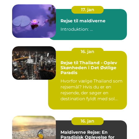
17. jan
Rejse til maldiverne
Introduktion: ...
16. jan
Rejse til Thailand - Oplev
Skønheden i Det Østlige
Paradis
Hvorfor vælge Thailand som
rejsemål? Hvis du er en
rejsende, der søger en
destination fyldt med sol...
16. jan
Maldiverne Rejse: En
Paradisisk Oplevelse for