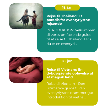
18. jan
Rejse til Thailand: Et
paradis for eventyrlystne
rejsende
INTRODUKTION: Velkommen
til vores omfattende guide
til at rejse til Thailand. Hvis
du er en eventyrl...
18. jan
Rejse til Vietnam: En
dybdegående oplevelse af
et magisk land
Rejse til Vietnam - Den
ultimative guide til din
eventyrlystne drømmerejse
Introduktion til Vietna...