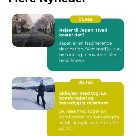
01. sep
Rejser til Japan: Hvad
koster det?
Japan er en fascinerende
destination, fyldt med kultur,
historie og innovation. Men
hvad kræve...
08. feb
Skirejser med tog: En
komfortabel og
bæredygtig rejseform
Skirejse med toger en
komfortabel og bæredygtig
måde at nyde en vinterferie
på. To...