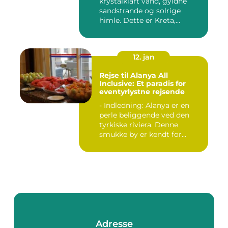
krystalklart vand, gyldne
sandstrande og solrige
himle. Dette er Kreta,...
12. jan
Rejse til Alanya All
Inclusive: Et paradis for
eventyrlystne rejsende
- Indledning: Alanya er en
perle beliggende ved den
tyrkiske riviera. Denne
smukke by er kendt for...
Adresse