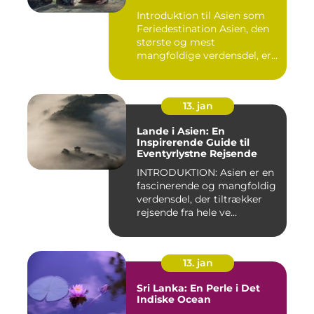
Introduktion til Asien som
Feriedestination Asien, den
største og mest
mangfoldige verdensdel, er
e...
13. jan
Lande i Asien: En
Inspirerende Guide til
Eventyrlystne Rejsende
INTRODUKTION: Asien er en
fascinerende og mangfoldig
verdensdel, der tiltrækker
rejsende fra hele ve...
13. jan
Sri Lanka: En Perle i Det
Indiske Ocean