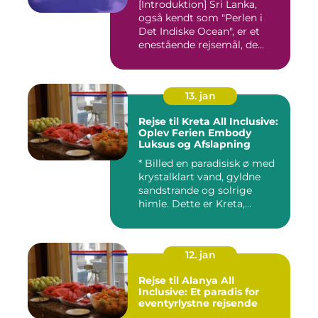
[Introduktion] Sri Lanka,
også kendt som "Perlen i
Det Indiske Ocean", er et
enestående rejsemål, de...
13. jan
Rejse til Kreta All Inclusive:
Oplev Ferien Embody
Luksus og Afslapning
* Billed en paradisisk ø med
krystalklart vand, gyldne
sandstrande og solrige
himle. Dette er Kreta,...
12. jan
Rejse til Alanya All
Inclusive: Et paradis for
eventyrlystne rejsende