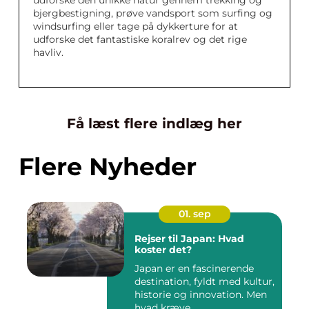
udforske den unikke natur gennem trekking og
bjergbestigning, prøve vandsport som surfing og
windsurfing eller tage på dykkerture for at
udforske det fantastiske koralrev og det rige
havliv.
Få læst flere indlæg her
Flere Nyheder
01. sep
Rejser til Japan: Hvad
koster det?
Japan er en fascinerende
destination, fyldt med kultur,
historie og innovation. Men
hvad kræve...