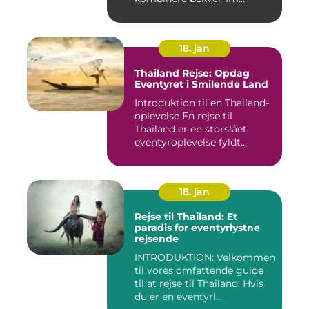
18. jan
Thailand Rejse: Opdag
Eventyret i Smilende Land
Introduktion til en Thailand-
oplevelse En rejse til
Thailand er en storslået
eventyroplevelse fyldt...
18. jan
Rejse til Thailand: Et
paradis for eventyrlystne
rejsende
INTRODUKTION: Velkommen
til vores omfattende guide
til at rejse til Thailand. Hvis
du er en eventyrl...