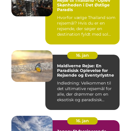
Rejse til Thailand - Oplev
Skønheden i Det Østlige
Paradis
Hvorfor vælge Thailand som
rejsemål? Hvis du er en
rejsende, der søger en
destination fyldt med sol...
16. jan
Maldiverne Rejse: En
Paradisisk Oplevelse for
Rejsende og Eventyrlystne
Indledning: Velkommen til
det ultimative rejsemål for
alle, der drømmer om en
eksotisk og paradisisk...
16. jan