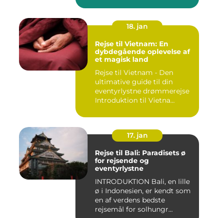
18. jan
Rejse til Vietnam: En
dybdegående oplevelse af
et magisk land
Rejse til Vietnam - Den
ultimative guide til din
eventyrlystne drømmerejse
Introduktion til Vietna...
17. jan
Rejse til Bali: Paradisets ø
for rejsende og
eventyrlystne
INTRODUKTION Bali, en lille
ø i Indonesien, er kendt som
en af verdens bedste
rejsemål for solhungr...