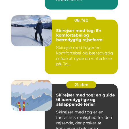
08. feb
Skirejser med tog: En
komfortabel og
bæredygtig rejseform
Skirejse med toger en
komfortabel og bæredygtig
måde at nyde en vinterferie
på. To...
21. dec
Skirejser med tog: en guide
til bæredygtige og
afslappende ferier
Skirejser med tog er en
fantastisk mulighed for den
rejsende, der ønsker at
kombinere bekvemm...