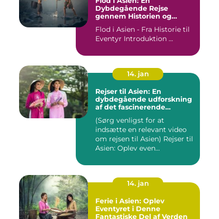
Flod i Asien: En
Dybdegående Rejse
gennem Historien og
Betydningen
Flod i Asien - Fra Historie til
Eventyr Introduktion ...
14. jan
Rejser til Asien: En
dybdegående udforskning
af det fascinerende
kontinent
(Sørg venligst for at
indsætte en relevant video
om rejsen til Asien) Rejser til
Asien: Oplev even...
14. jan
Ferie i Asien: Oplev
Eventyret i Denne
Fantastiske Del af Verden