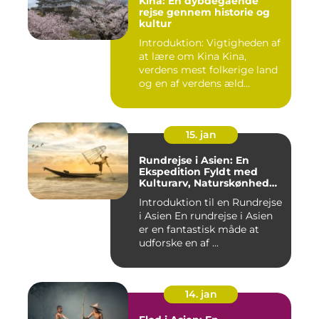
Kina: En dybdegående
rejse gennem historie og
kultur
Introduktion: Vigtigheden af
at lære om Kina Kina,
verdens mest folkerige land
og en af verdens æld...
15. jan
Rundrejse i Asien: En
Ekspedition Fyldt med
Kulturarv, Naturskønhed
og Kulinariske Eventyr
Introduktion til en Rundrejse
i Asien En rundrejse i Asien
er en fantastisk måde at
udforske en af ...
14. jan