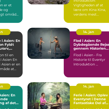
g
Introduktion:
n er et
Vigtigheden af at
e og
lære om Kina Kina,
gt område,
verdens mest
 rejsende
folkerige land og en
lystne...
af verdens æld...
an
14. jan
 i Asien: En
Flod i Asien: En
on Fyldt
Dybdegående Rejs
rarv,
gennem Historien
nhed og
og Betydningen
on til en
Flod i Asien - Fra
ke Eventyr
 Asien En
Historie til Eventyr
i Asien er en
Introduktion ...
k måde at
 af ...
jan
14. jan
 Asien: En
Ferie i Asien: Oplev
ende
Eventyret i Denne
ng af det
Fantastiske Del af
nde
Verden