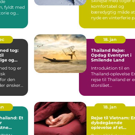
Skirejse med toger 
nde
komfortabel og
n, fyldt med
bæredygtig måde at
storie og
nyde en vinterferie p
n. Men hvad
To...
dec
18. jan
 med tog:
Thailand Rejse:
il
Opdag Eventyret i
ige og
Smilende Land
de ferier
med tog er
Introduktion til en
isk
Thailand-oplevelse En
for den
rejse til Thailand er 
der ønsker
storslået
ere
eventyroplevelse
.
fyldt...
an
18. jan
Thailand: Et
Rejse til Vietnam: E
r
dybdegående
stne
oplevelse af et
magisk land