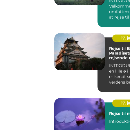
INTRODUK
Velkommen
omfattend
at rejse ti
Hvis du er
eventyrl...
17. j
Rejse til B
Paradisets
rejsende 
eventyrly
INTRODUKTIO
en lille ø 
er kendt 
verdens b
rejsemål f
solhungr...
17. j
Rejse til