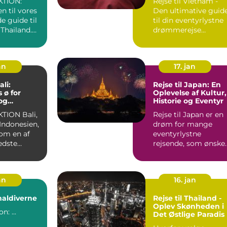
TION:
Rejse til Vietnam -
 til vores
Den ultimative guid
e guide til
til din eventyrlystne
l Thailand.
drømmerejse
 en
Introduktion til
Vietna...
an
17. jan
ali:
Rejse til Japan: En
 ø for
Oplevelse af Kultur,
og
Historie og Eventyr
stne
N Bali,
Rejse til Japan er en
i Indonesien,
drøm for mange
som en af
eventyrlystne
edste
rejsende, som ønske
or
at opleve en unik
blanding a...
an
16. jan
 maldiverne
Rejse til Thailand -
Oplev Skønheden i
Introduktion: ...
Det Østlige Paradis