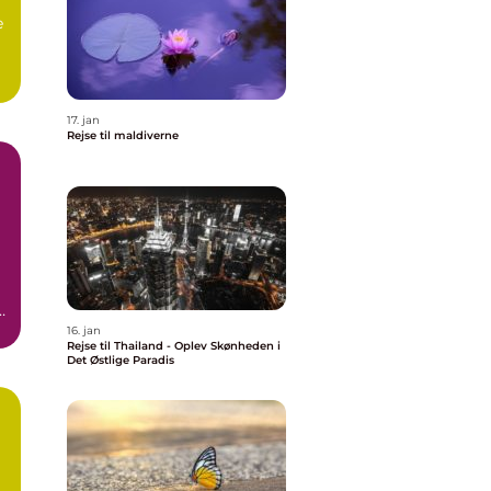
e
17. jan
Rejse til maldiverne
r
16. jan
Rejse til Thailand - Oplev Skønheden i
Det Østlige Paradis