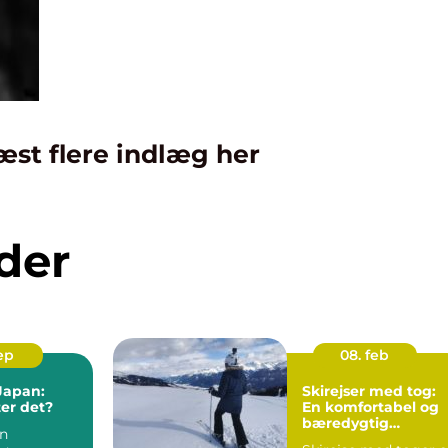
æst flere indlæg her
der
sep
08. feb
 Japan:
Skirejser med tog:
er det?
En komfortabel og
bæredygtig
en
rejseform