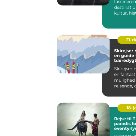
fascinere
destinatio
kultur, hi
innovatio
kræve...
21. 
Skirejser
en guide t
bæredygt
afslappen
Skirejser 
en fantast
mulighed 
rejsende, 
at kombin
bekvemm..
18. j
Rejse til 
paradis fo
eventyrly
rejsende