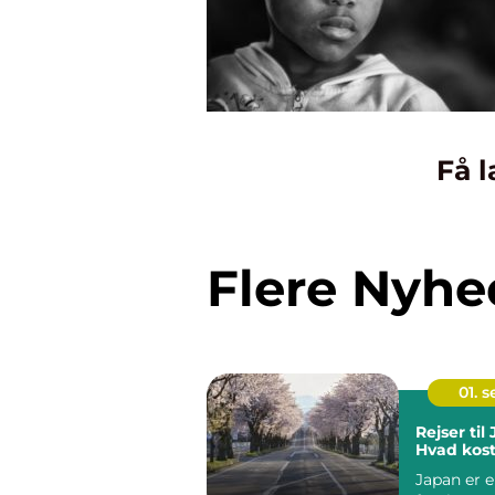
Få l
Flere Nyhe
01. 
Rejser til
Hvad kost
Japan er 