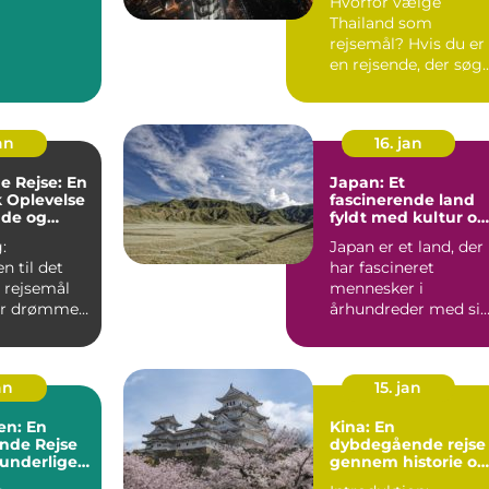
Hvorfor vælge
Thailand som
rejsemål? Hvis du er
en rejsende, der søg
en destination fyldt
med sol...
an
16. jan
e Rejse: En
Japan: Et
k Oplevelse
fascinerende land
nde og
fyldt med kultur og
stne
historie
:
Japan er et land, der
 til det
har fascineret
 rejsemål
mennesker i
der drømmer
århundreder med si
otisk og
unikke blanding af
.
tradition og...
an
15. jan
en: En
Kina: En
nde Rejse
dybdegående rejse
runderlige
gennem historie og
kultur