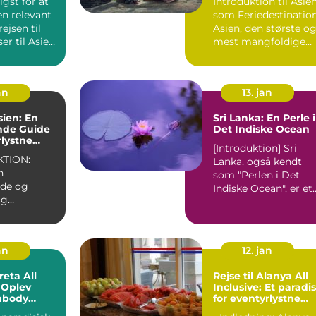
igst for at
Introduktion til Asie
t
en relevant
som Feriedestinatio
ejsen til
Asien, den største o
mest mangfoldige
...
verdensdel, er e...
an
13. jan
sien: En
Sri Lanka: En Perle i
nde Guide
Det Indiske Ocean
rlystne
[Introduktion] Sri
TION:
Lanka, også kendt
n
som "Perlen i Det
nde og
Indiske Ocean", er et
ig
enestående rejsemål
, der
de...
 rejsende fra
an
12. jan
reta All
Rejse til Alanya All
: Oplev
Inclusive: Et paradis
mbody
for eventyrlystne
g
rejsende