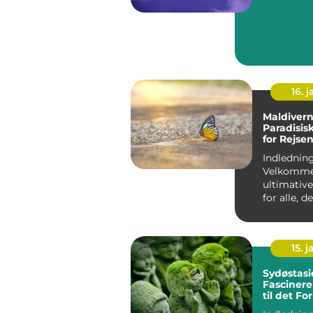
16. j
Maldivern
Paradisis
for Rejse
Eventyrly
Indledning
Velkommen
ultimative
for alle, 
om en eks
paradisisk..
15. j
Sydøstasi
Fascinere
til det Fo
Østen