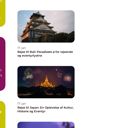
en
å.
17. jan
Rejse til Bali: Paradisets ø for rejsende
og eventyrlystne
en
17. jan
Rejse til Japan: En Oplevelse af Kultur,
n
Historie og Eventyr