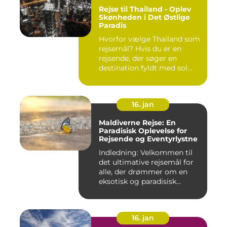
Rejse til Thailand - Oplev
Skønheden i Det Østlige
Paradis
Hvorfor vælge Thailand som
rejsemål? Hvis du er en
rejsende, der søger en
destination fyldt med sol...
16. jan
Maldiverne Rejse: En
Paradisisk Oplevelse for
Rejsende og Eventyrlystne
Indledning: Velkommen til
det ultimative rejsemål for
alle, der drømmer om en
eksotisk og paradisisk...
16. jan