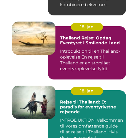
kombinere bekvemm...
18. jan
Thailand Rejse: Opdag
Eventyret i Smilende Land
Introduktion til en Thailand-
oplevelse En rejse til
Thailand er en storslået
eventyroplevelse fyldt...
18. jan
Rejse til Thailand: Et
paradis for eventyrlystne
rejsende
INTRODUKTION: Velkommen
til vores omfattende guide
til at rejse til Thailand. Hvis
du er en eventyrl...