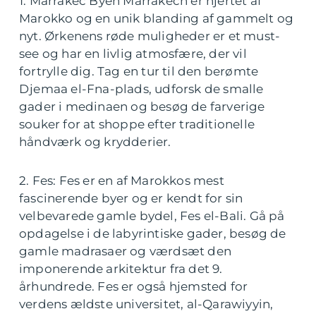
1. Marrakec Byen Marrakech er hjertet af
Marokko og en unik blanding af gammelt og
nyt. Ørkenens røde muligheder er et must-
see og har en livlig atmosfære, der vil
fortrylle dig. Tag en tur til den berømte
Djemaa el-Fna-plads, udforsk de smalle
gader i medinaen og besøg de farverige
souker for at shoppe efter traditionelle
håndværk og krydderier.
2. Fes: Fes er en af Marokkos mest
fascinerende byer og er kendt for sin
velbevarede gamle bydel, Fes el-Bali. Gå på
opdagelse i de labyrintiske gader, besøg de
gamle madrasaer og værdsæt den
imponerende arkitektur fra det 9.
århundrede. Fes er også hjemsted for
verdens ældste universitet, al-Qarawiyyin,