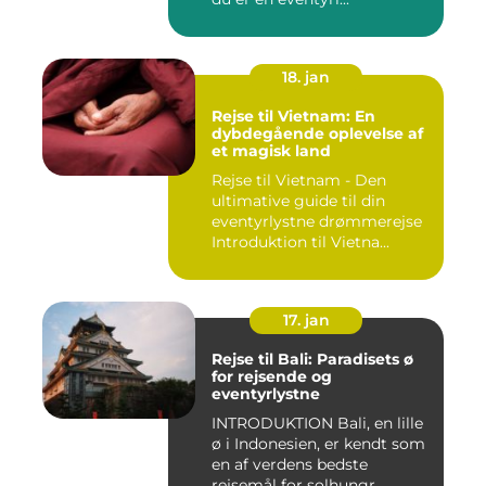
18. jan
Rejse til Vietnam: En
dybdegående oplevelse af
et magisk land
Rejse til Vietnam - Den
ultimative guide til din
eventyrlystne drømmerejse
Introduktion til Vietna...
17. jan
Rejse til Bali: Paradisets ø
for rejsende og
eventyrlystne
INTRODUKTION Bali, en lille
ø i Indonesien, er kendt som
en af verdens bedste
rejsemål for solhungr...