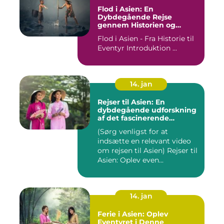
Flod i Asien: En
Dybdegående Rejse
gennem Historien og
Betydningen
Flod i Asien - Fra Historie til
Eventyr Introduktion ...
14. jan
Rejser til Asien: En
dybdegående udforskning
af det fascinerende
kontinent
(Sørg venligst for at
indsætte en relevant video
om rejsen til Asien) Rejser til
Asien: Oplev even...
14. jan
Ferie i Asien: Oplev
Eventyret i Denne