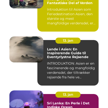
Fantastiske Del af Verden
Introduktion til Asien som
Feriedestination Asien, den
største og mest
mangfoldige verdensdel, er
e...
13. jan
Lande i Asien: En
Inspirerende Guide til
Eventyrlystne Rejsende
INTRODUKTION: Asien er en
fascinerende og mangfoldig
verdensdel, der tiltrækker
rejsende fra hele ve...
13. jan
Sri Lanka: En Perle i Det
Indiske Ocean