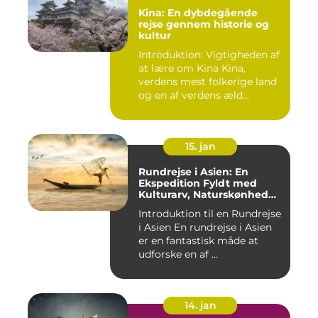
Kina: En dybdegående
rejse gennem historie og
kultur
Introduktion: Vigtigheden af
at lære om Kina Kina,
verdens mest folkerige land
og en af verdens æld...
15. jan
Rundrejse i Asien: En
Ekspedition Fyldt med
Kulturarv, Naturskønhed
og Kulinariske Eventyr
Introduktion til en Rundrejse
i Asien En rundrejse i Asien
er en fantastisk måde at
udforske en af ...
14. jan