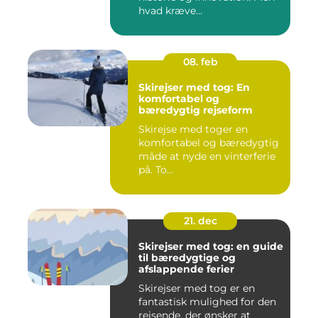
hvad kræve...
08. feb
Skirejser med tog: En
komfortabel og
bæredygtig rejseform
Skirejse med toger en
komfortabel og bæredygtig
måde at nyde en vinterferie
på. To...
21. dec
Skirejser med tog: en guide
til bæredygtige og
afslappende ferier
Skirejser med tog er en
fantastisk mulighed for den
rejsende, der ønsker at