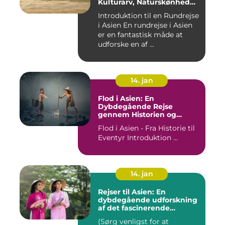
Kulturarv, Naturskønhed
og Kulinariske Eventyr
Introduktion til en Rundrejse
i Asien En rundrejse i Asien
er en fantastisk måde at
udforske en af ...
14. jan
Flod i Asien: En
Dybdegående Rejse
gennem Historien og
Betydningen
Flod i Asien - Fra Historie til
Eventyr Introduktion ...
14. jan
Rejser til Asien: En
dybdegående udforskning
af det fascinerende
kontinent
(Sørg venligst for at