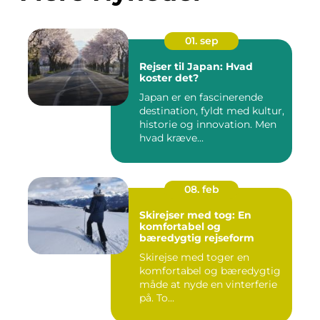
01. sep
Rejser til Japan: Hvad
koster det?
Japan er en fascinerende
destination, fyldt med kultur,
historie og innovation. Men
hvad kræve...
08. feb
Skirejser med tog: En
komfortabel og
bæredygtig rejseform
Skirejse med toger en
komfortabel og bæredygtig
måde at nyde en vinterferie
på. To...