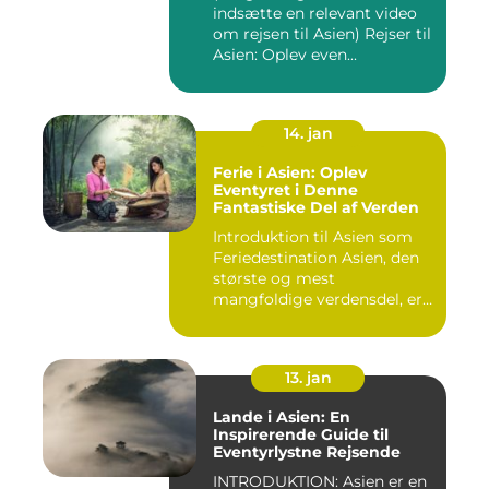
indsætte en relevant video
om rejsen til Asien) Rejser til
Asien: Oplev even...
14. jan
Ferie i Asien: Oplev
Eventyret i Denne
Fantastiske Del af Verden
Introduktion til Asien som
Feriedestination Asien, den
største og mest
mangfoldige verdensdel, er
e...
13. jan
Lande i Asien: En
Inspirerende Guide til
Eventyrlystne Rejsende
INTRODUKTION: Asien er en