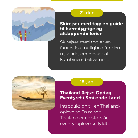
21. dec
Skirejser med tog: en guide
til bæredygtige og
afslappende ferier
Skirejser med tog er en
fantastisk mulighed for den
rejsende, der ønsker at
kombinere bekvemm...
18. jan
Thailand Rejse: Opdag
Eventyret i Smilende Land
Introduktion til en Thailand-
oplevelse En rejse til
Thailand er en storslået
eventyroplevelse fyldt...