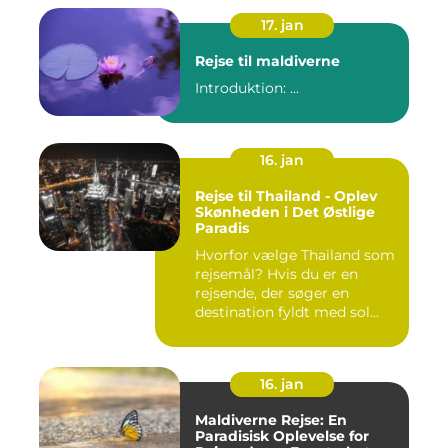
17. jan
Rejse til maldiverne
Introduktion: ...
16. jan
Rejse til Thailand - Oplev
Skønheden i Det Østlige
Paradis
Hvorfor vælge Thailand som
rejsemål? Hvis du er en
rejsende, der søger en
destination fyldt med sol...
16. jan
Maldiverne Rejse: En
Paradisisk Oplevelse for