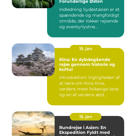
Forunderlige Østen
Indledning Sydøstasien er et
spændende og mangfoldigt
område, der lokker rejsende
og eventyrlystne...
15. jan
Kina: En dybdegående
rejse gennem historie og
kultur
Introduktion: Vigtigheden af
at lære om Kina Kina,
verdens mest folkerige land
og en af verdens æld...
15. jan
Rundrejse i Asien: En
Ekspedition Fyldt med