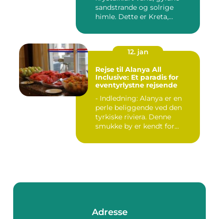
sandstrande og solrige
himle. Dette er Kreta,...
12. jan
Rejse til Alanya All
Inclusive: Et paradis for
eventyrlystne rejsende
- Indledning: Alanya er en
perle beliggende ved den
tyrkiske riviera. Denne
smukke by er kendt for...
Adresse