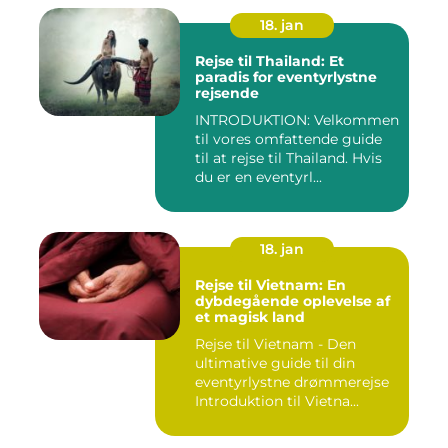
18. jan
Rejse til Thailand: Et
paradis for eventyrlystne
rejsende
INTRODUKTION: Velkommen
til vores omfattende guide
til at rejse til Thailand. Hvis
du er en eventyrl...
18. jan
Rejse til Vietnam: En
dybdegående oplevelse af
et magisk land
Rejse til Vietnam - Den
ultimative guide til din
eventyrlystne drømmerejse
Introduktion til Vietna...