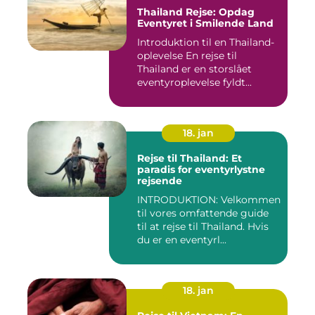
Thailand Rejse: Opdag
Eventyret i Smilende Land
Introduktion til en Thailand-
oplevelse En rejse til
Thailand er en storslået
eventyroplevelse fyldt...
18. jan
Rejse til Thailand: Et
paradis for eventyrlystne
rejsende
INTRODUKTION: Velkommen
til vores omfattende guide
til at rejse til Thailand. Hvis
du er en eventyrl...
18. jan