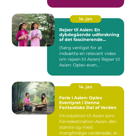
14. jan
Rejser til Asien: En
dybdegående udforskning
af det fascinerende
kontinent
(Sørg venligst for at
indsætte en relevant video
om rejsen til Asien) Rejser til
Asien: Oplev even...
14. jan
Ferie i Asien: Oplev
Eventyret i Denne
Fantastiske Del af Verden
Introduktion til Asien som
Feriedestination Asien, den
største og mest
mangfoldige verdensdel, er