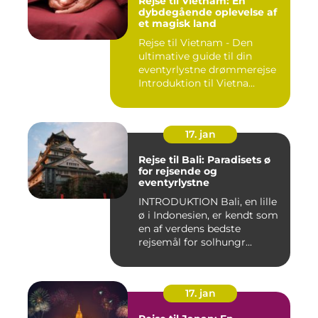
Rejse til Vietnam: En
dybdegående oplevelse af
et magisk land
Rejse til Vietnam - Den
ultimative guide til din
eventyrlystne drømmerejse
Introduktion til Vietna...
17. jan
Rejse til Bali: Paradisets ø
for rejsende og
eventyrlystne
INTRODUKTION Bali, en lille
ø i Indonesien, er kendt som
en af verdens bedste
rejsemål for solhungr...
17. jan