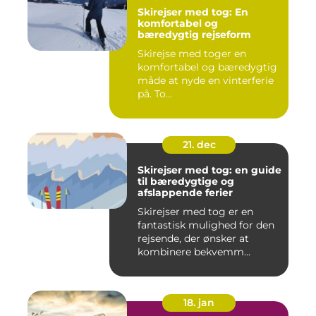
Skirejser med tog: En
komfortabel og
bæredygtig rejseform
Skirejse med toger en
komfortabel og bæredygtig
måde at nyde en vinterferie
på. To...
21. dec
Skirejser med tog: en guide
til bæredygtige og
afslappende ferier
Skirejser med tog er en
fantastisk mulighed for den
rejsende, der ønsker at
kombinere bekvemm...
18. jan