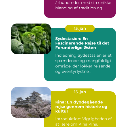
århundreder med sin unikke
blanding af tradition og...
15. jan
Sydøstasien: En
Fascinerende Rejse til det
Forunderlige Østen
Indledning Sydøstasien er et
spændende og mangfoldigt
område, der lokker rejsende
og eventyrlystne...
15. jan
Kina: En dybdegående
rejse gennem historie og
kultur
Introduktion: Vigtigheden af
at lære om Kina Kina,