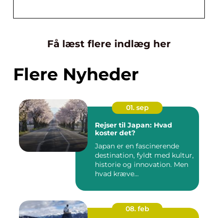
Få læst flere indlæg her
Flere Nyheder
01. sep
Rejser til Japan: Hvad
koster det?
Japan er en fascinerende
destination, fyldt med kultur,
historie og innovation. Men
hvad kræve...
08. feb