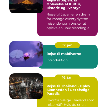
Rejse til Japan: En
Oplevelse af Kultur,
Historie og Eventyr
Rejse til Japan er en drøm
for mange eventyrlystne
rejsende, som ønsker at
opleve en unik blanding a...
17. jan
Rejse til maldiverne
Introduktion: ...
16. jan
Rejse til Thailand - Oplev
Skønheden i Det Østlige
Paradis
Hvorfor vælge Thailand som
rejsemål? Hvis du er en