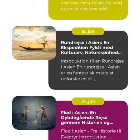
verdens mest folkerige land
og en af verdens æld...
15. jan
Rundrejse i Asien: En
Ekspedition Fyldt med
Kulturarv, Naturskønhed
og Kulinariske Eventyr
Introduktion til en Rundrejse
i Asien En rundrejse i Asien
er en fantastisk måde at
udforske en af ...
14. jan
Flod i Asien: En
Dybdegående Rejse
gennem Historien og
Betydningen
Flod i Asien - Fra Historie til
Eventyr Introduktion ...