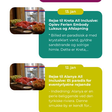
13. jan
Rejse til Kreta All Inclusive:
Oplev Ferien Embody
Luksus og Afslapning
* Billed en paradisisk ø med
krystalklart vand, gyldne
sandstrande og solrige
himle. Dette er Kreta,...
12. jan
Rejse til Alanya All
Inclusive: Et paradis for
eventyrlystne rejsende
- Indledning: Alanya er en
perle beliggende ved den
tyrkiske riviera. Denne
smukke by er kendt for...