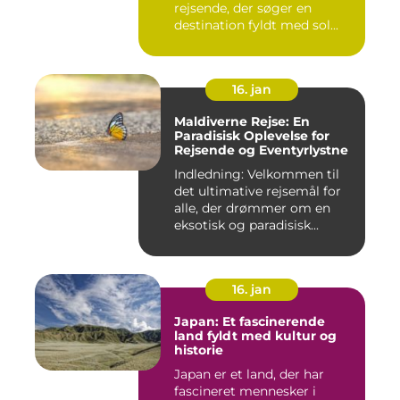
rejsende, der søger en
destination fyldt med sol...
16. jan
Maldiverne Rejse: En
Paradisisk Oplevelse for
Rejsende og Eventyrlystne
Indledning: Velkommen til
det ultimative rejsemål for
alle, der drømmer om en
eksotisk og paradisisk...
16. jan
Japan: Et fascinerende
land fyldt med kultur og
historie
Japan er et land, der har
fascineret mennesker i