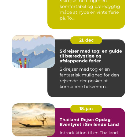
Skirejse med toger en
komfortabel og bæredygtig
måde at nyde en vinterferie
på. To...
21. dec
Skirejser med tog: en guide
til bæredygtige og
afslappende ferier
Skirejser med tog er en
fantastisk mulighed for den
rejsende, der ønsker at
kombinere bekvemm...
18. jan
Thailand Rejse: Opdag
Eventyret i Smilende Land
Introduktion til en Thailand-