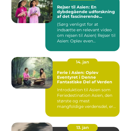
Rejser til Asien: En
dybdegående udforskning
af det fascinerende
kontinent
(Sørg venligst for at
indsætte en relevant video
om rejsen til Asien) Rejser til
Asien: Oplev even...
14. jan
Ferie i Asien: Oplev
Eventyret i Denne
Fantastiske Del af Verden
Introduktion til Asien som
Feriedestination Asien, den
største og mest
mangfoldige verdensdel, er
e...
13. jan