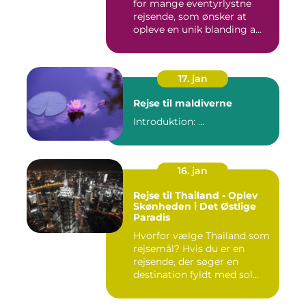
for mange eventyrlystne
rejsende, som ønsker at
opleve en unik blanding a...
17. jan
Rejse til maldiverne
Introduktion: ...
16. jan
Rejse til Thailand - Oplev
Skønheden i Det Østlige
Paradis
Hvorfor vælge Thailand som
rejsemål? Hvis du er en
rejsende, der søger en
destination fyldt med sol...