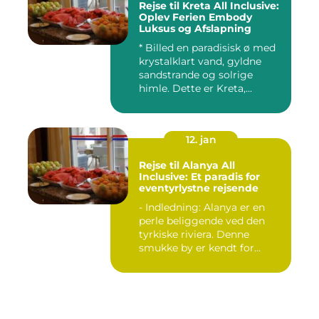
Rejse til Kreta All Inclusive:
Oplev Ferien Embody
Luksus og Afslapning
* Billed en paradisisk ø med
krystalklart vand, gyldne
sandstrande og solrige
himle. Dette er Kreta,...
12. jan
Rejse til Alanya All
Inclusive: Et paradis for
eventyrlystne rejsende
- Indledning: Alanya er en
perle beliggende ved den
tyrkiske riviera. Denne
smukke by er kendt for...