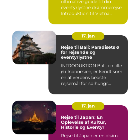
ultimative guide til din
eventyrlystne drømmerejse
Introduktion til Vietna...
17. jan
Rejse til Bali: Paradisets ø
for rejsende og
eventyrlystne
INTRODUKTION Bali, en lille
ø i Indonesien, er kendt som
en af verdens bedste
rejsemål for solhungr...
17. jan
Rejse til Japan: En
Oplevelse af Kultur,
Historie og Eventyr
Rejse til Japan er en drøm