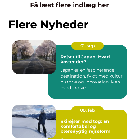
Få læst flere indlæg her
Flere Nyheder
01. sep
Rejser til Japan: Hvad
koster det?
Japan er en fascinerende
destination, fyldt med kultur,
historie og innovation. Men
hvad kræve...
08. feb
Skirejser med tog: En
komfortabel og
bæredygtig rejseform