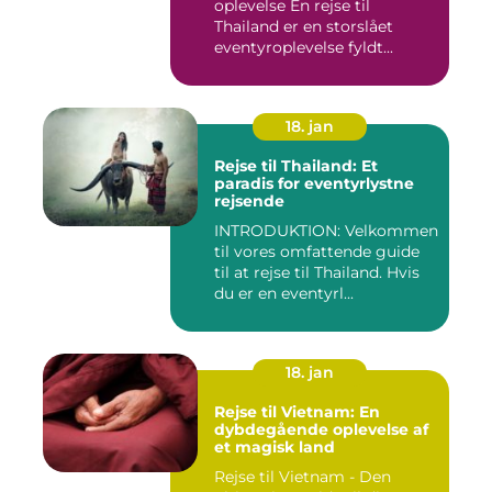
oplevelse En rejse til
Thailand er en storslået
eventyroplevelse fyldt...
18. jan
Rejse til Thailand: Et
paradis for eventyrlystne
rejsende
INTRODUKTION: Velkommen
til vores omfattende guide
til at rejse til Thailand. Hvis
du er en eventyrl...
18. jan
Rejse til Vietnam: En
dybdegående oplevelse af
et magisk land
Rejse til Vietnam - Den