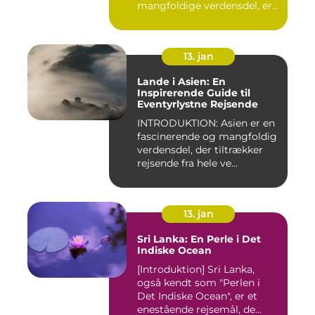
mangfoldige verdensdel, er
e...
13. jan
Lande i Asien: En
Inspirerende Guide til
Eventyrlystne Rejsende
INTRODUKTION: Asien er en
fascinerende og mangfoldig
verdensdel, der tiltrækker
rejsende fra hele ve...
13. jan
Sri Lanka: En Perle i Det
Indiske Ocean
[Introduktion] Sri Lanka,
også kendt som "Perlen i
Det Indiske Ocean", er et
enestående rejsemål, de...