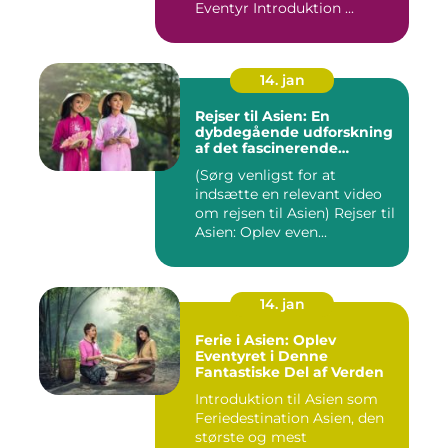
Eventyr Introduktion ...
14. jan
Rejser til Asien: En
dybdegående udforskning
af det fascinerende
kontinent
(Sørg venligst for at
indsætte en relevant video
om rejsen til Asien) Rejser til
Asien: Oplev even...
14. jan
Ferie i Asien: Oplev
Eventyret i Denne
Fantastiske Del af Verden
Introduktion til Asien som
Feriedestination Asien, den
største og mest