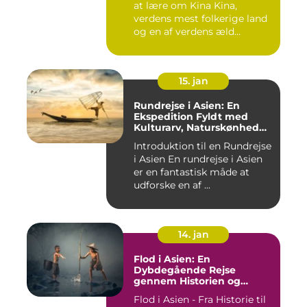
at lære om Kina Kina,
verdens mest folkerige land
og en af verdens æld...
15. jan
Rundrejse i Asien: En
Ekspedition Fyldt med
Kulturarv, Naturskønhed
og Kulinariske Eventyr
Introduktion til en Rundrejse
i Asien En rundrejse i Asien
er en fantastisk måde at
udforske en af ...
14. jan
Flod i Asien: En
Dybdegående Rejse
gennem Historien og
Betydningen
Flod i Asien - Fra Historie til