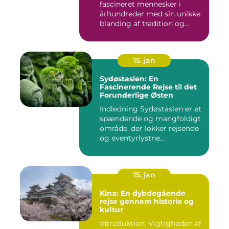
fascineret mennesker i
århundreder med sin unikke
blanding af tradition og...
15. jan
Sydøstasien: En
Fascinerende Rejse til det
Forunderlige Østen
Indledning Sydøstasien er et
spændende og mangfoldigt
område, der lokker rejsende
og eventyrlystne...
15. jan
Kina: En dybdegående
rejse gennem historie og
kultur
Introduktion: Vigtigheden af