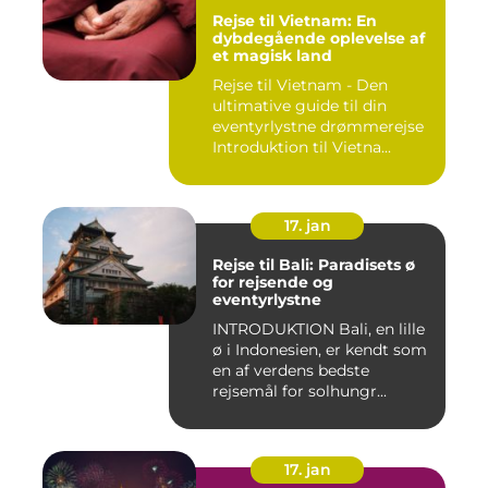
Rejse til Vietnam: En
dybdegående oplevelse af
et magisk land
Rejse til Vietnam - Den
ultimative guide til din
eventyrlystne drømmerejse
Introduktion til Vietna...
17. jan
Rejse til Bali: Paradisets ø
for rejsende og
eventyrlystne
INTRODUKTION Bali, en lille
ø i Indonesien, er kendt som
en af verdens bedste
rejsemål for solhungr...
17. jan