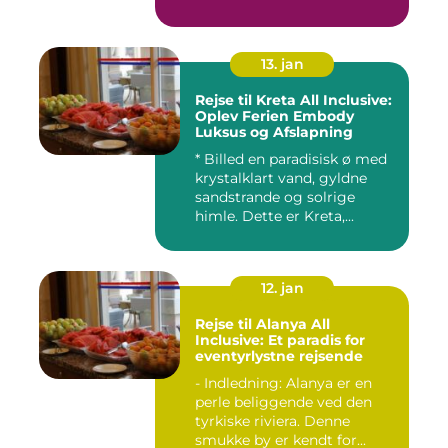
13. jan
Rejse til Kreta All Inclusive:
Oplev Ferien Embody
Luksus og Afslapning
* Billed en paradisisk ø med
krystalklart vand, gyldne
sandstrande og solrige
himle. Dette er Kreta,...
12. jan
Rejse til Alanya All
Inclusive: Et paradis for
eventyrlystne rejsende
- Indledning: Alanya er en
perle beliggende ved den
tyrkiske riviera. Denne
smukke by er kendt for...