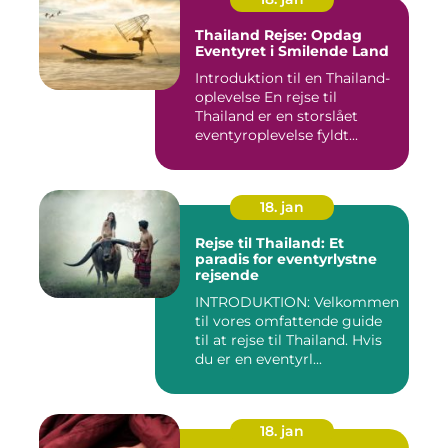
Thailand Rejse: Opdag
Eventyret i Smilende Land
Introduktion til en Thailand-
oplevelse En rejse til
Thailand er en storslået
eventyroplevelse fyldt...
18. jan
Rejse til Thailand: Et
paradis for eventyrlystne
rejsende
INTRODUKTION: Velkommen
til vores omfattende guide
til at rejse til Thailand. Hvis
du er en eventyrl...
18. jan