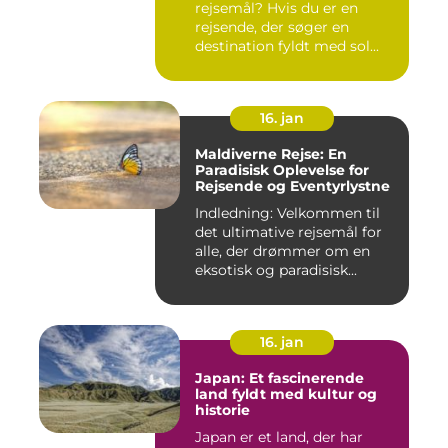
rejsemål? Hvis du er en
rejsende, der søger en
destination fyldt med sol...
16. jan
Maldiverne Rejse: En
Paradisisk Oplevelse for
Rejsende og Eventyrlystne
Indledning: Velkommen til
det ultimative rejsemål for
alle, der drømmer om en
eksotisk og paradisisk...
16. jan
Japan: Et fascinerende
land fyldt med kultur og
historie
Japan er et land, der har