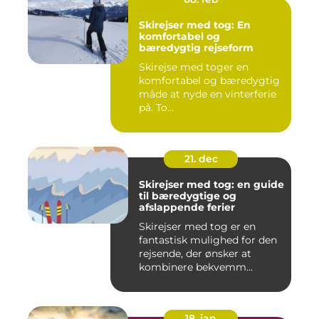
Skirejser med tog: En
komfortabel og
bæredygtig rejseform
Skirejse med toger en
komfortabel og bæredygtig
måde at nyde en vinterferie
på. To...
21. dec
Skirejser med tog: en guide
til bæredygtige og
afslappende ferier
Skirejser med tog er en
fantastisk mulighed for den
rejsende, der ønsker at
kombinere bekvemm...
18. jan